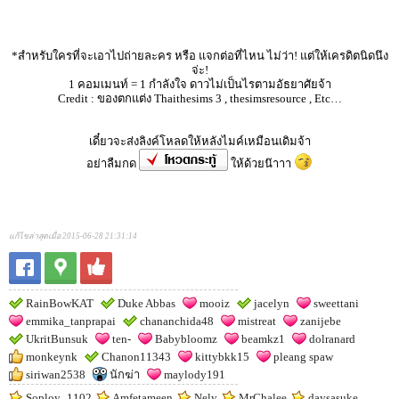
*สำหรับใครที่จะเอาไปถ่ายละคร หรือ แจกต่อที่ไหน ไม่ว่า! แต่ให้เครดิตนิดนึง
จ่ะ!
1 คอมเมนท์ = 1 กำลังใจ ดาวไม่เป็นไรตามอัธยาศัยจ้า
Credit : ของตกแต่ง Thaithesims 3 , thesimsresource , Etc…
เดี๋ยวจะส่งลิงค์โหลดให้หลังไมค์เหมือนเดิมจ้า
อย่าลืมกด
ให้ด้วยน๊าาา
แก้ไขล่าสุดเมื่อ 2015-06-28 21:31:14
RainBowKAT
Duke Abbas
mooiz
jacelyn
sweettani
emmika_tanprapai
chananchida48
mistreat
zanijebe
UkritBunsuk
ten-
Babybloomz
beamkz1
dolranard
monkeynk
Chanon11343
kittybkk15
pleang spaw
siriwan2538
นักฆ่า
maylody191
Soploy_1102
Amfetameen
Nely
MrChalee
daysasuke