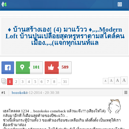
♦ บ้านสร้างเอง! (4) มาแว้วว ♦,.,.Modern
Loft บ้านปูนเปลือยสุดหรูหราตามสไตล์คน
เมือง.,.,(แจกทุกเมนท์แล
101
589
A
A
A
1
2
3
4
5
6
7
8
...
31
A
#1
bozokoko
12-12-2014 - 20:30:38
เฮลโหลลล 1234 ... bozokoko comeback แล้วนะจ๊ะ!!! (เสียงโห่ไล่)
กลับมาอีกที ก็เดือนสุดท้ายของปีซะแว้ว ...
ช่วงนี้เห็นกระทู้บ้านทั้ง 3 ของตัวเองร้อนซะเหลือเกิน เด้งดึ๋งดั๋ง เป็นเหตุให้เรา
ต้องเข้ามาส่อง