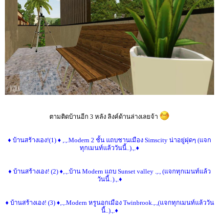
ตามติดบ้านอีก 3 หลัง ลิงค์ด้านล่างเลยจ้า
♦ บ้านสร้างเอง!(1) ♦ ,.,.Modern 2 ชั้น แถบชานเมือง Simscity น่าอยู่ฝุดๆ (แจก
ทุกเมนท์แล้ววันนี้..).,.♦
♦ บ้านสร้างเอง! (2) ♦,.,.บ้าน Modern แถบ Sunset valley .,., (แจกทุกเมนท์แล้ว
วันนี้..).,.♦
♦ บ้านสร้างเอง! (3) ♦,.,.Modern หรูนอกเมือง Twinbrook.,.,(แจกทุกเมนท์แล้ววัน
นี้..).,.♦