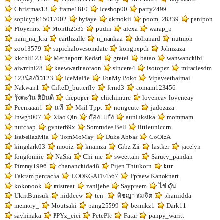
Christmas13
frame1810
Iceshop00
party2499
soploypk15017002
byfaye
okmokii
poom_28339
panipon
Ployerhrx
Month2535
pudin
alexa
warap_p
nam_na_kra
earthzalfc
n_nankaa
dolranard
nutmon
zoo13579
supichalovesomdate
kongpopth
Johnzaza
kkchii123
Methaporn Kedsri
gretel
batao
wanwanchibi
aiwmini28
kaewwarinaotaon
sincere4
isotopez
miraclesdm
123น้องวิว123
IceMaPle
TonMy Poko
Vipaveethaimai
Nakwan1
GifteD_butterfly
fernd3
aomam123456
รุ้งตะวัน ติยินดี
thepoper
chichimure
loveneay-loveneay
Peemaaai1
นที
Mail Tppt
nongcute
jadozaza
lnwgo007
Xiao Qin
ก๊อง_แก๊ง
aunluksika
mommam
nutchap
gvnter69x
Somrudee Bell
littleunicorn
IsabellazMia
TomMoMay
Duke Abbas
CoOlzA
kingdark03
mooiz
knamza
Gibz Zii
lastker
jacelyn
fongfomiie
NaSia
Chi-me
sweettani
Saruey_pandan
Pimmy1996
chananchida48
Pijen Thitikorn
kttr
Fakram penracha
LOOKGATE4567
Ppraew Kanoknart
kokonook
mistreat
zanijebe
Saypreem
ไข่ ตุ๋น
UkritBunsuk
niddeew
ten-
พิชญา สมจิต
phaniidda
memory_
Moutsaki
pang25599
beamkz1
Dark11
sayhinaka
PPYz_eiei
PetePle
Fatar
panpy_waritt