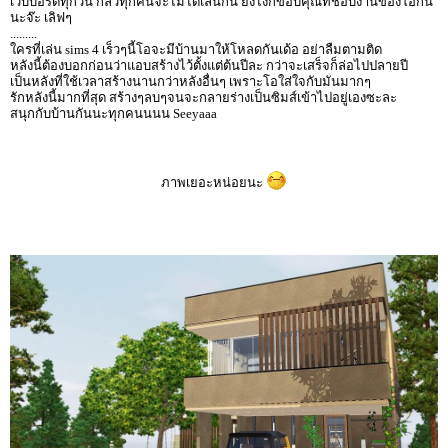
เว็บบอร์ดทุกวัน กลัวทุกคนจะไม่ได้เล่นกัน ยังไงก็ขอบคุณที่ชอบงานของโอกัน
นะจ๊ะ เลิฟๆ
.........
ใครที่เล่น sims 4 เร็วๆนี้โอจะมีบ้านมาให้โหลดกันเด้อ อย่าลืมตามติด
หลังนี้ต้องบอกก่อนว่าแอบสร้างไว้ตั้งแต่ต้นปีละ กว่าจะเสร็จก็ล่อไปปลายปี
เป็นหลังที่ใช้เวลาสร้างนานกว่าหลังอื่นๆ เพราะโอใส่ใจกับมันมากๆ
รักหลังนี้มากที่สุด สร้างๆลบๆจนจะกลายร่างเป็นซิมส์เข้าไปอยู่เองซะละ
สนุกกับบ้านกันนะทุกคนนนน Seeyaaa
ภาพเยอะหน่อยนะ