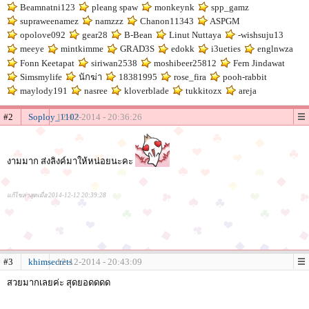
Beamnatni123
pleang spaw
monkeynk
spp_gamz
supraweenamez
namzzz
Chanon11343
ASPGM
opolove092
gear28
B-Bean
Linut Nuttaya
-wishsuju13
meeye
mintkimme
GRAD3S
edokk
i3ueties
englnwza
Fonn Keetapat
siriwan2538
moshibeer25812
Fern Jindawat
Simsmylife
นักฆ่า
18381995
rose_fira
pooh-rabbit
maylody191
nasree
kloverblade
tukkitozx
areja
#2
Soploy_1102
12-12-2014 - 20:36:26
งามมาก ส่งลิงค์มาให้หน่อยนะคะ
แก้ไขล่าสุดเมื่อ 2014-12-12 20:39:28
#3
khimsecrets
12-12-2014 - 20:43:09
สวยมากเลยค่ะ สุดยอดดดด