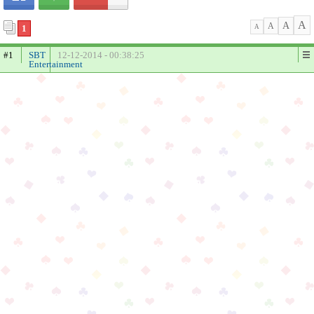
A
A
A
1
A
#1
SBT
12-12-2014 - 00:38:25
Entertainment