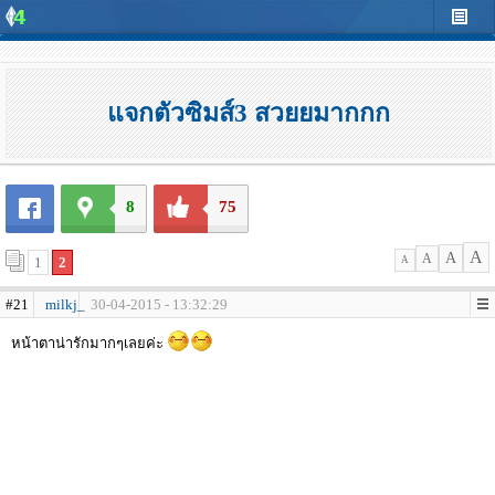
แจกตัวซิมส์3 สวยยมากกก
8
75
A
A
A
1
2
A
#21
milkj_
30-04-2015 - 13:32:29
หน้าตาน่ารักมากๆเลยค่ะ