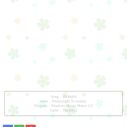
Song :: ห้องนอน
artist :: Fridaynight To sunday
Program :: Windows Movie Maker 2.6
Game :: Thesims2