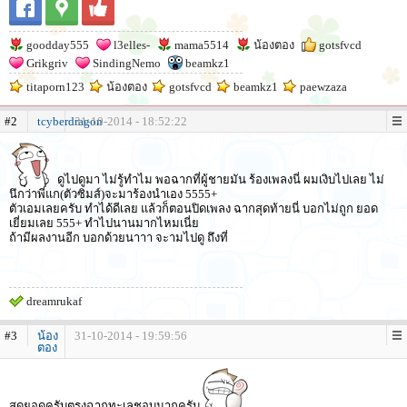
goodday555
l3elles-
mama5514
น้องตอง
gotsfvcd
Grikgriv
SindingNemo
beamkz1
titaporn123
น้องตอง
gotsfvcd
beamkz1
paewzaza
#2
tcyberdragon
31-10-2014 - 18:52:22
ดูไปดูมา ไม่รู้ทำไม พอฉากที่ผู้ชายมัน ร้องเพลงนี่ ผมเงิบไปเลย ไม่
นึกว่าพี่แก(ตัวซิมส์)จะมาร้องนำเอง 5555+
ตัวเอมเลยครับ ทำได้ดีเลย แล้วก็ตอนปิดเพลง ฉากสุดท้ายนี่ บอกไม่ถูก ยอด
เยี่ยมเลย 555+ ทำไปนานมากไหมเนี่ย
ถ้ามีผลงานอีก บอกด้วยนาาา จะามไปดู ถึงที่
dreamrukaf
#3
น้อง
31-10-2014 - 19:59:56
ตอง
สุดยอดครับตรงฉากทะเลชอบมากครับ