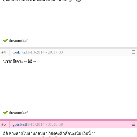
dreamrukaf
#4
took_ta
31-10-2014 - 20:17:03
น่ารักดีเคาะ -- อิอิ --
dreamrukaf
#5
gotsfvcd
01-11-2014 - 01:16:58
อิอิ ห่างหายไปนานกลับมา ก็ยังคงคึกคักนะเนี่ย เว็ปนี้ ^^