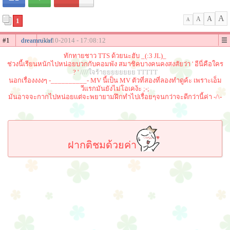
A
A
A
1
A
#1
dreamrukaf
31-10-2014 - 17:08:12
ทักทายชาว TTS ด้วยนะฮับ _(:3 JL)_
ช่วงนี้เรียนหนักไปหน่อยบวกกับคอมพัง สมาชิคบางคนคงสงสัยว่า ' อีนี่คือใคร
? '
////ใจร้ายยยยยยยย TTTTT
นอกเรื่องงงงๆ -__________- MV นี้เป็น MV ตัวที่สองที่ลองทำดูค้ะ เพราะเอ็ม
วีเเรกมันยังไม่โอเคง้ะ ;-;
มันอาจจะกากไปหน่อยเเต่จะพยายามฝึกทำไปเรื่อยๆจนกว่าจะดีกว่านี้ค่า -/\-
ฝากติชมด้วยค่า