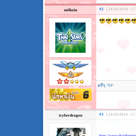
#2
[ 24-10-2014 - 17
milkzin
ครึๆ ^O^
#3
[ 24-10-2014 - 17
tcyberdragon
http://www.thaithesi