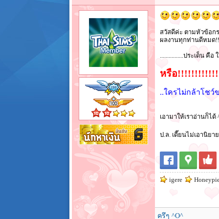
สวัสดีค่ะ ตามหัวข้อก
ผลงานทุกท่านดีหมด!
................ประเด็น ค
หรือ!!!!!!!!!!!!
..ใครไม่กล้าโชว์ข
เอามาให้เราอ่านก็ไ
ป.ล. เดี๊ยนไม่เอานิ
igere
Honeypi
ครึๆ ^O^