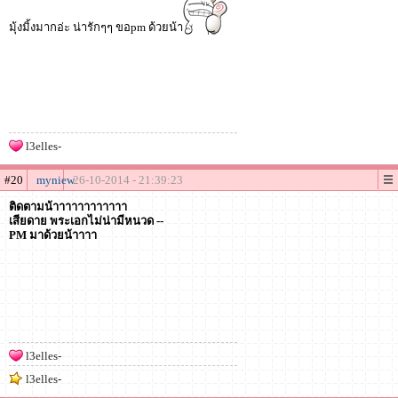
มุ้งมิ้งมากอ่ะ น่ารักๆๆ ขอpm ด้วยน้า
l3elles-
#20
myniew
26-10-2014 - 21:39:23
ติดตามน้าาาาาาาาาาาา
เสียดาย พระเอกไม่น่ามีหนวด --
PM มาด้วยน้าาาา
l3elles-
l3elles-