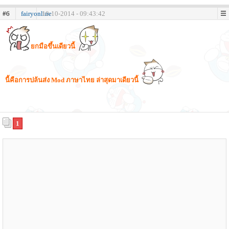
#6
fairyonline
10-10-2014 - 09:43:42
ยกมือขึ้นเดียวนี้
นี้คือการปล้นส่ง Mod ภาษาไทย ล่าสุดมาเดียวนี้
1