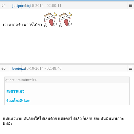
#4
jutiporncup
10-10-2014 - 02:00:11
เจ๋งมากครับ พากร์ได้ฮา
#5
beeterza
10-10-2014 - 02:48:40
quote : mimiturtlez
สงสารแมว
ร้องทั้งคลิปเลย
แม่แมวหาย มันร้องให้ไปเล่นด้วย แต่แคสไปแล้ว ก็เลยปล่อยมันมันมาเกาะ
ผมอะ