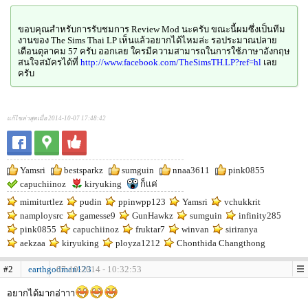
ขอบคุณสำหรับการรับชมการ Review Mod นะครับ ขณะนี้ผมซึ่งเป็นทีม
งานของ The Sims Thai LP เห็นแล้วอยากได้ไหมล่ะ รอประมาณปลาย
เดือนตุลาคม 57 ครับ ออกเลย ใครมีความสามารถในการใช้ภาษาอังกฤษ
สนใจสมัครได้ที่
http://www.facebook.com/TheSimsTH.LP?ref=hl
เลย
ครับ
แก้ไขล่าสุดเมื่อ 2014-10-07 17:48:42
Yamsri
bestsparkz
sumguin
nnaa3611
pink0855
capuchiinoz
kiryuking
ก็เเค่
mimiturtlez
pudin
ppinwpp123
Yamsri
vchukkrit
namploysrc
gamesse9
GunHawkz
sumguin
infinity285
pink0855
capuchiinoz
fruktar7
winvan
siriranya
aekzaa
kiryuking
ployza1212
Chonthida Changthong
#2
earthgodman123
07-10-2014 - 10:32:53
อยากได้มากอ่าาา