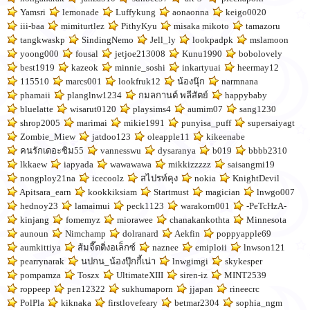
Yamsri
lemonade
Luffykung
aonaonna
keigo0020
iii-baa
mimiturtlez
PithyKyu
misaka mikoto
tamazoru
tangkwaskp
SindingNemo
Jell_ly
lookpadpk
mslamoon
yoong000
fousal
jetjoe213008
Kunu1990
bobolovely
best1919
kazeok
minnie_soshi
inkartyuai
heermay12
115510
marcs001
lookfruk12
น้องนุ๊ก
narmnana
phamaii
planglnw1234
กมลกานต์ พลีสัตย์
happybaby
bluelatte
wisarut0120
playsims4
aumim07
sang1230
shrop2005
marimai
mikie1991
punyisa_puff
supersaiyagt
Zombie_Miew
jatdoo123
oleapple11
kikeenabe
คนรักเดอะซิม55
vannesswu
dysaranya
b019
bbbb2310
lkkaew
iapyada
wawawawa
mikkizzzzz
saisangmi19
nongploy21na
icecoolz
สไปรท์คุง
nokia
KnightDevil
Apitsara_earn
kookkiksiam
Startmust
magician
lnwgo007
hednoy23
lamaimui
peck1123
warakorn001
-PeTcHzA-
kinjang
fomemyz
miorawee
chanakankothta
Minnesota
aunoun
Nimchamp
dolranard
Aekfin
poppyapple69
aumkittiya
ส้มจี๊ดติ่งอเล็กซ์
naznee
emiploii
lnwson121
pearrynarak
นปกน_น้องปุ๊กกี้เน่า
lnwgimgi
skykesper
pompamza
Toszx
UltimateXIII
siren-iz
MINT2539
roppeep
pen12322
sukhumaporn
jjapan
rineecrc
PolPla
kiknaka
firstlovefeary
betmar2304
sophia_ngm