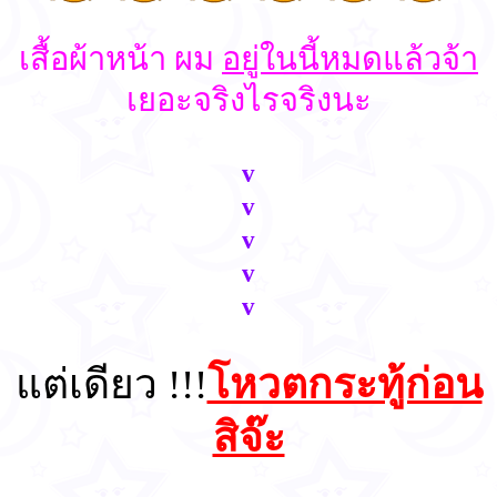
เสื้อผ้าหน้า ผม
อยู่ในนี้หมดแล้วจ้า
เยอะจริงไรจริงนะ
v
v
v
v
v
แต่เดียว !!!
โหวตกระทู้ก่อน
สิจ๊ะ