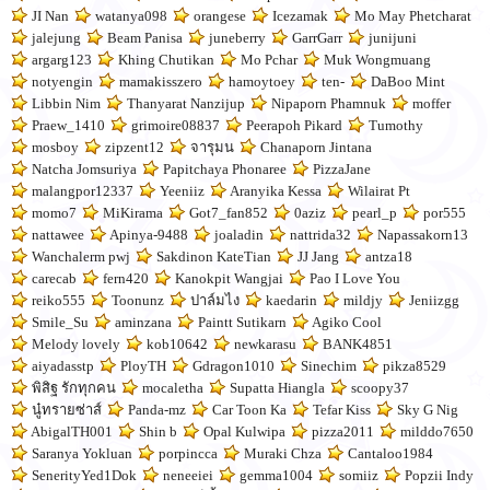
JI Nan
watanya098
orangese
Icezamak
Mo May Phetcharat
jalejung
Beam Panisa
juneberry
GarrGarr
junijuni
argarg123
Khing Chutikan
Mo Pchar
Muk Wongmuang
notyengin
mamakisszero
hamoytoey
ten-
DaBoo Mint
Libbin Nim
Thanyarat Nanzijup
Nipaporn Phamnuk
moffer
Praew_1410
grimoire08837
Peerapoh Pikard
Tumothy
mosboy
zipzent12
จารุมน
Chanaporn Jintana
Natcha Jomsuriya
Papitchaya Phonaree
PizzaJane
malangpor12337
Yeeniiz
Aranyika Kessa
Wilairat Pt
momo7
MiKirama
Got7_fan852
0aziz
pearl_p
por555
nattawee
Apinya-9488
joaladin
nattrida32
Napassakorn13
Wanchalerm pwj
Sakdinon KateTian
JJ Jang
antza18
carecab
fern420
Kanokpit Wangjai
Pao I Love You
reiko555
Toonunz
ปาล์มไง
kaedarin
mildjy
Jeniizgg
Smile_Su
aminzana
Paintt Sutikarn
Agiko Cool
Melody lovely
kob10642
newkarasu
BANK4851
aiyadasstp
PloyTH
Gdragon1010
Sinechim
pikza8529
พิสิฐ รักทุกคน
mocaletha
Supatta Hiangla
scoopy37
นู๋ทรายซ่าส์
Panda-mz
Car Toon Ka
Tefar Kiss
Sky G Nig
AbigalTH001
Shin b
Opal Kulwipa
pizza2011
milddo7650
Saranya Yokluan
porpincca
Muraki Chza
Cantaloo1984
SenerityYed1Dok
neneeiei
gemma1004
somiiz
Popzii Indy