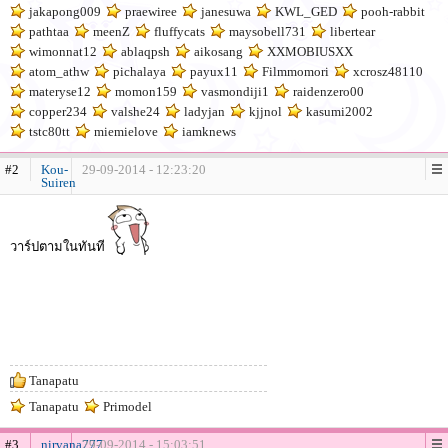
jakapong009
praewiree
janesuwa
KWL_GED
pooh-rabbit
pathtaa
meenZ
fluffycats
maysobell731
libertear
wimonnat12
ablaqpsh
aikosang
XXMOBIUSXX
atom_athw
pichalaya
payux11
Filmmomori
xcrosz48110
materyse12
momon159
vasmondiji1
raidenzero00
copper234
valshe24
ladyjan
kjjnol
kasumi2002
tstc80tt
miemielove
iamknews
#2
Kou-
29-09-2014 - 12:23:20
Suiren
วาร์ปตามในทันที
Tanapatu
Tanapatu
Primodel
#3
nirvana777
29-09-2014 - 15:03:51