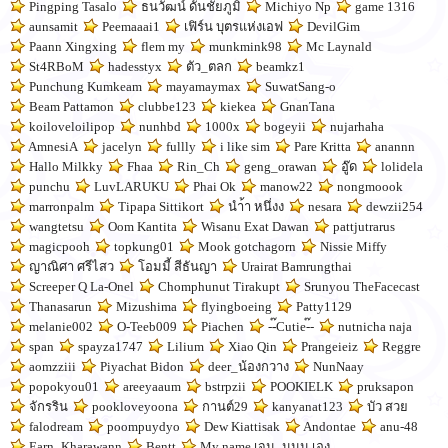
Pingping Tasalo
ธนวัฒน์ ดั้นชัยภูมิ
Michiyo Np
game 1316
aunsamit
Peemaaai1
เฟิร์น บุตรแห่งเอฟ
DevilGim
Paann Xingxing
flem my
munkmink98
Mc Laynald
St4RBoM
hadesstyx
ตัว_ตลก
beamkz1
Punchung Kumkeam
mayamaymax
SuwatSang-o
Beam Pattamon
clubbe123
kiekea
GnanTana
koiloveloilipop
nunhbd
1000x
bogeyii
nujarhaha
AmnesiA
jacelyn
fullly
i like sim
Pare Kritta
anannn
Hallo Milkky
Fhaa
Rin_Ch
geng_orawan
อู๊ด
lolidela
punchu
LuvLARUKU
Phai Ok
manow22
nongmoook
marronpalm
Tipapa Sittikort
นำ้า หนึ่งง
nesara
dewzii254
wangtetsu
Oom Kantita
Wisanu Exat Dawan
pattjutrarus
magicpooh
topkung01
Mook gotchagorn
Nissie Miffy
ญาณิศา ศรีไสว
โอมมี้ สีธันญา
Urairat Bamrungthai
Screeper Q La-Onel
Chomphunut Tirakupt
Srunyou TheFacecast
Thanasarun
Mizushima
flyingboeing
Patty1129
melanie002
O-Teeb009
Piachen
--๊Cutie-๊-
nutnicha naja
span
spayza1747
Lilium
Xiao Qin
Prangeieiz
Reggre
aomzziii
Piyachat Bidon
deer_น้องกวาง
NunNaay
popokyou01
areeyaaum
bstrpzii
POOKIELK
pruksapon
จักรริน
pookloveyoona
กานต์29
kanyanat123
บัว สวย
falodream
poompuydyo
Dew Kiattisak
Andontae
anu-48
Earn_Kharawann
Bentt
My name เจน_นนน เอง