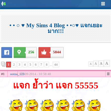
• • ○ ♥ My Sims 4 Blog • •○♥ แจกเยอะ
มาก!!!
256
5844
A
A
A
1
2
3
4
5
6
7
8
...
44
A
#1
ootza_123
29-09-2014 - 10:58:48
แจก ย้ำว่า แจก 55555