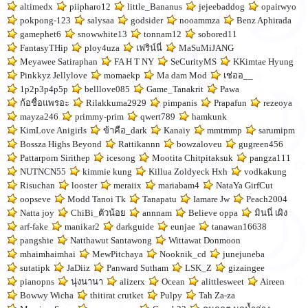
altimedx
piipharo12
little_Bananus
jejeebaddog
opairwyo
pokpong-123
salysaa
godsider
nooammza
Benz Aphirada
gamephet6
snowwhite13
tonnam12
sobored11
FantasyTHip
ploy4uza
เฟริน์นี่
MaSuMiJANG
Meyawee Satiraphan
FA H T NY
SeCurityMS
KKimtae Hyung
Pinkkyz Jellylove
momaekp
Ma dam Mod
เช่ออ__
1p2p3p4p5p
belllove085
Game_Tanakrit
Pawa
ก้อชื่อแพรอะ
Rilakkuma2929
pimpanis
Prapafun
rezeoya
mayza246
primmy-prim
qwert789
hamkunk
KimLove Anigirls
ข้าคือ_dark
Kanaiy
mmtmmp
sarumipm
Bossza Highs Beyond
Rattikannn
bowzaloveu
gugreen456
Pattarporn Sirithep
icesong
Mootita Chitpitaksuk
pangza111
NUTNCN55
kimmie kung
Killua Zoldyeck Hxh
vodkakung
Risuchan
looster
meraiix
mariabam4
NataYa GirfCut
oopseve
Modd Tanoi Tk
Tanapatu
Iamare Jw
Peach2004
Natta joy
ChiBi_ตัวน้อย
annnam
Believe oppa
มินนี่ เผิง
arf-fake
manikar2
darkguide
eunjae
tanawan16638
pangshie
Natthawut Santawong
Wittawat Donmoon
mhaimhaimhai
MewPitchaya
Nooknik_cd
junejuneba
sutatipk
JaDiiz
Panward Sutham
LSK_Z
gizaingee
pianopns
นุ่งนานา
alizerx
Ocean
alittlesweet
Aireen
Bowwy Wicha
thitirat crutket
Pulpy
Tah Za-za