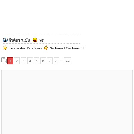
กีรติยา ระยัน
เจต
Treeraphat Petchnoy
Nichanad Wichaintiab
1
2
3
4
5
6
7
8
...
44