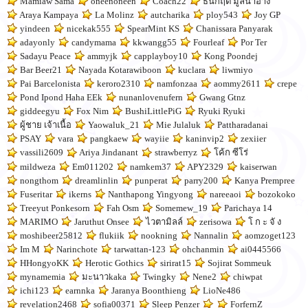
Mamiaw Sama
oneenoneen
Coach22
ธนกฤต มูลน้ำอ่าง
Araya Kampaya
La Molinz
autcharika
ploy543
Joy GP
yindeen
nicekak555
SpearMint KS
Chanissara Panyarak
adayonly
candymama
kkwangg55
Fourleaf
Por Ter
Sadayu Peace
ammyjk
capplayboy10
Kong Poondej
Bar Beer21
Nayada Kotarawiboon
kuclara
liwmiyo
Pai Barcelonista
keroro2310
namfonzaa
aommy2611
crepe
Pond Ipond Haha EEk
nunanlovenufern
Gwang Gtnz
giddeegyu
Fox Nim
BushiLittlePiG
Ryuki Ryuki
ผู้ชาย เจ้าเนื้อ
Yaowaluk_21
Mie Julaluk
Pattharadanai
PSAY
vara
pangkaew
wayiie
kaninvip2
zexiier
vassili2609
Ariya Jindanant
strawberryz
โค้ก ซีโร่
mildweza
Em011202
namkem37
APY2329
kaiserwan
nongthom
dreamlinlin
punperat
parry200
Kanya Prempree
Fuseritar
ikerns
Nanthapong Yingyong
nareeaoi
bozokoko
Treeyut Ponkesorn
Fah Osm
Somemew_19
Parichaya 14
MARIMO
Jaruthut Onsee
ไวตามิลล์
zerisowa
โ ก ะ จั ง
moshibeer25812
flukiik
nookning
Nannalin
aomzoget123
Im M
Narinchote
tarwattan-123
ohchanmin
ai0445566
HHongyoKK
Herotic Gothics
sirirat15
Sojirat Sommeuk
mynamemia
มะนาวkaka
Twingky
Nene2
chiwpat
ichi123
earnnka
Jaranya Boonthieng
LioNe486
revelation2468
sofia00371
Sleep Penzer
ForfernZ