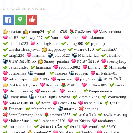
แก้ไขล่าสุดเมื่อ 2015-05-24 06:33:44
kirarian
chomp24
obito789
กิมมิคคค
Maeautchima
auiHP
lnwgo007
Yamsri
_star_
mslamoon
pkaudio223
SindingNemo
yoong000
pipopop
Uracha Thomyawat
happybaby
wisarut0120
aumim07
sang1230
marimai
jatdoo123
Mlandiz_izz
visualnet
คนรักเดอะซิม55
Saruey_pandan
ถั่วเน่าน้อย59
sweettyindy
pattanundet
lamaimui
ipodipod082
kinjang
Minnesota
pompamza
wimmt_
siren-iz
roppeep
girlygahry01
sukhumaporn
PolPla
opairwyo
ploy4uza
ชมรมลัคกี้
Pinkkyz Jellylove
llruujira
เช่ออ__
belllove085
zoeken
filn_nirasarang
mayza246
qwert789
Pimpa-monma
jutamaskad
Bossza Highs Beyond
kimmie kung
vodkakung
NataYa GirfCut
notez
Peach2004
leena 6014
บุษ บา
Tanapatu
mhaimhaimhai
sutatipk
nanvotu
Saran Penmongkhon
amazon2555
อาดัม ใจดี
ธนวัต พลหาญ
Malisar Sims4
kimhaneun2601
Au Krittin
namfonzaa
thitirat crutket
ผู้ชาย เจ้าเนื้อ
fernjll
nynnil
PSAY
petitehurd
namkem37
XiaoLuu
Bookkii
bozokoko