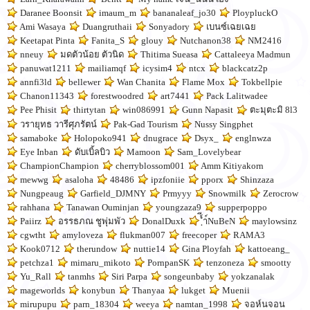
Daranee Boonsit
imaum_m
bananaleaf_jo30
PloypluckO
Ami Wasaya
Duangruthaii
Sonyadory
เบนซ์เฉยเฉย
Keetapat Pinta
Fanita_S
glouy
Nutchanon38
NM2416
nneuy
มดตัวน้อย ตัวนิด
Thitima Sueasa
Cattaleeya Madmun
panuwat1211
mailiamqf
icysim4
ntcx
blackcatz2p
annfi3ld
bellewer
Wan Chanita
Flame Mox
Tokbellpie
Chanon11343
forestwoodred
art7441
Pack Lalitwadee
Pee Phisit
thirtytan
win086991
Gunn Napasit
ตะมุตะมิ 8l3
วรายุทธ วารีศุภรัตน์
Pak-Gad Tourism
Nussy Singphet
samaboke
Holopoko941
dnugrace
Dsyx_
englnwza
Eye Inban
ดับเบิ้ลบิว
Mamoon
Sam_Lovelybear
ChampionChampion
cherryblossom001
Amm Kitiyakorn
mewwg
asaloha
48486
ipzfoniie
pporx
Shinzaza
Nungpeaug
Garfield_DJMNY
Prmyyy
Snowmilk
Zerocrow
rahhana
Tanawan Ouminjan
youngzaza9
supperpoppo
Paiirz
อรรธภณ ชูพุ่มพัว
DonalDuxk
์ีฺำ์NuBeN
maylowsinz
cgwtht
amyloveza
flukman007
freecoper
RAMA3
Kook0712
therundow
nuttie14
Gina Ployfah
kattoeang_
petchza1
mimaru_mikoto
PornpanSK
tenzoneza
smootty
Yu_Rall
tanmhs
Siri Parpa
songeunbaby
yokzanalak
mageworlds
konybun
Thanyaa
lukget
Muenii
mirupupu
parn_18304
weeya
namtan_1998
จอห์นจอน