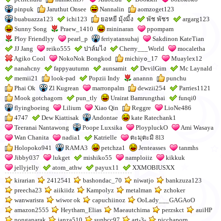
pinpuk
Jaruthut Onsee
Nannalin
aomzoget123
buabuazza123
ichi123
ยอหยี มุ้งมิ้ง
พัช พัชร
argarg123
Sunny Song
Praew_1410
mininaran
ppompam
Ploy Friendlyy
pearl_p
feriyatansuhaj
Sakdinon KateTian
JJ Jang
reiko555
ปาล์มไง
Cherry___World
mocaletha
Agiko Cool
NokoNok Bongkod
michiy๐_17
Muaylex12
nanahcny
fappyautumn
aunsamit
DevilGim
Mc Laynald
memii21
look-pad
Popzii Indy
anannn
punchu
Phai Ok
Zl Kugrean
marronpalm
dewzii254
Parries1121
Mook gotchagorn
pun_tly
Urairat Bamrungthai
funqi0
flyingboeing
Lilium
Xiao Qin
Reggre
LioNe486
4747
Dew Kiattisak
Andontae
kate Ratechank1
Teeranai Nantawong
Poope Luxsika
PloypluckO
Ami Wasaya
Wan Chanita
nadia1
Katrielle
ตะมุตะมิ 8l3
Holopoko941
RAMA3
petchza1
Jenteasses
tanmhs
Jibby037
lukget
mishiko55
namploiiz
kikkuk
jellyjelly
atom_athw
payux11
XXMOBIUSXX
kirarian
2412541
bashondac_70
niwatjo
bankzuza123
preecha23
aiikiidz
Kampolyz
metalman
zchoker
wanwarisra
wiwor ok
capuchiinoz
OoLady___GAGAoO
amazon2555
Heytham_Elias
Maeautchima
perzskct
auiHP
nonganarak
janza510
sunbcc97
art-3-
picchaporn