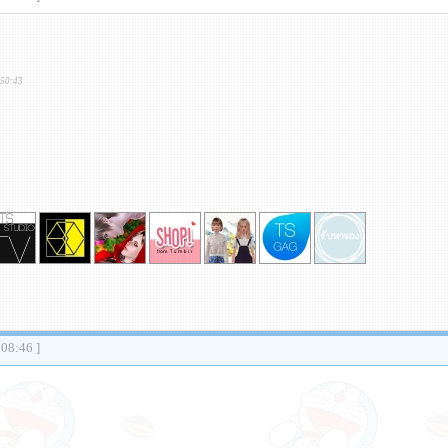
:50:43
:08:46 ]