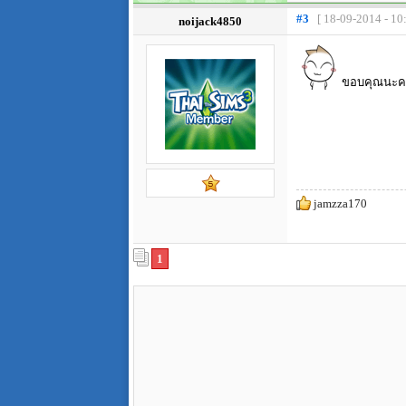
#3
[ 18-09-2014 - 10
noijack4850
ขอบคุณนะคะ
jamzza170
1