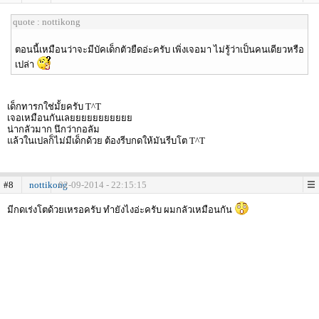
quote : nottikong
ตอนนี้เหมือนว่าจะมีบัคเด็กตัวยืดอ่ะครับ เพิ่งเจอมา ไม่รู้ว่าเป็นคนเดียวหรือ
เปล่า
เด็กทารกใช่มั้ยครับ T^T
เจอเหมือนกันเลยยยยยยยยยยย
น่ากลัวมาก นึกว่ากอลัม
แล้วในเปลก็ไม่มีเด็กด้วย ต้องรีบกดให้มันรีบโต T^T
#8
nottikong
02-09-2014 - 22:15:15
มีกดเร่งโตด้วยเหรอครับ ทำยังไงอ่ะครับ ผมกลัวเหมือนกัน