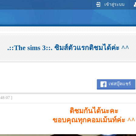
เข้าสู่ระบบ
.::The sims 3::. ซิมส์ตัวแรกติชมได้ค่ะ ^^
เฟสบุ๊คแชร์
:48:07 ]
ติชมกันได้นะคะ
ขอบคุณทุกคอมเม้นท์ค่ะ ^^