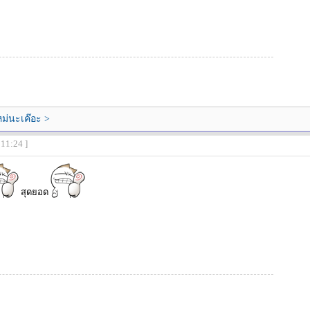
หม่นะเค๊อะ >
:11:24 ]
สุดยอด