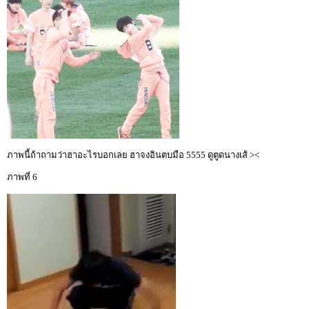
ภาพนี้ถ้าถามว่าฮาอะไรบอกเลย ฮาจงอินตบมือ 5555 ดูตูดนางเส้ ><
ภาพที่ 6