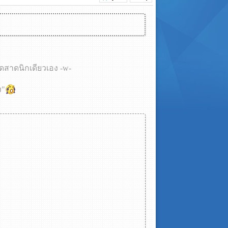
อดสาดนิกเดียวเอง -w-
ง"