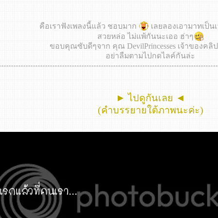
คือเราฟังเพลงนี้แล้ว ชอบมาก
เลยลองเอามาทเป็นเวอ
สวยหล่อ ไม่แพ้กันนะเออ ฮ่าๆ
ขอบคุณซับดีๆจาก คุณ DevilPrincesses เจ้าของคลิ
อย่าลืมตามไปกดไลค์กันล่ะ
► ไปดูกันเลย ◄
(คำบรรยายใต้ภาพนะค่ะ)