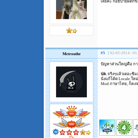
เลยค่ะ ก็อธิบายผิดก
#5
[ 02-05-2014 - 01
Metrouthe
ปัญหาส่วนใหญ่คือ การ
ปล.
จริงๆแล้วเดอะซิมส
นั่งแก้โค้ด Locale ให
Mod ภาษาไทย, ก็คงจะต