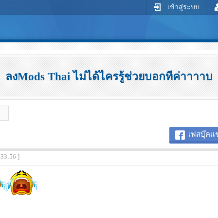
เข้าสู่ระบบ
ลงMods Thai ไม่ได้ไครรู้ช่วยบอกทีค่าาาาบ
เฟสบุ๊คแช
:33:56 ]