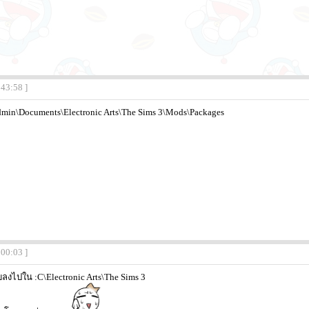
:43:58 ]
admin\Documents\Electronic Arts\The Sims 3\Mods\Packages
:00:03 ]
บลงไปใน :C\Electronic Arts\The Sims 3