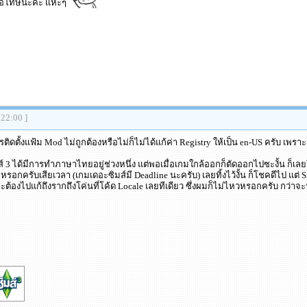
็ขอโทษนะค่ะ เเหะๆ
:22:00 ]
ติดตั้งแฟ้ม Mod ไม่ถูกต้องหรือไม่ก็ไม่ได้แก้ค่า Registry ให้เป็น en-US ครับ เพ
์ 3 ได้มีการทำภาษาไทยอยู่ช่วงหนึ่ง แต่พอเมื่อเกมใกล้ออกก็ตัดออกไปซะงั้น ก็
ม่หรอกครับเสียเวลา (เกมเดอะซิมส์มี Deadline นะครับ) เลยทิ้งไว้งั้น ก็โชคดีไป แต
้องไปแก้ถึงรากถึงโค่นที่โค้ด Locale เลยทีเดียว ซึ่งผมก็ไม่ไหวหรอกครับ กว่าจ