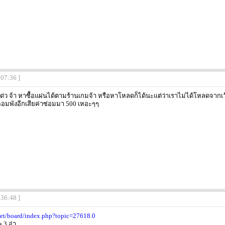
:07:36 ]
นโด่ว จ้า หาซื้อแผ่นได้ตามร้านเกมจ้า หรือหาโหลดก็ได้นะแต่ว่าเราไม่ได้โหลดจากเว้บ
คอมพังอีกเสียค่าซ่อมมา 500 เหอะๆๆ
:36:48 ]
et/board/index.php?topic=27618.0
s 3 อ่า