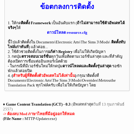
ข้อตกลงการติดตั้ง
1. ให้กด
ติดตั้ง Framework
เป็นอันดับแรก (
ถ้าไม่สามารถใช้ตัวอัพเดทได้
จริงๆ
ให้
ดาวน์โหลด resource.cfg
นี้ไปแล้วติดตั้งใน Documents\Electronic Arts\The Sims 3\Mods\
ติดตั้งทับ
ไฟล์เก่าทันที
) แล้วค่อย...
2. ใช้ตัวช่วยติดตั้งในการ
แก้ค่า Registry
เพื่อไม่ให้เกิดปัญหา
3. กดปุ่ม
ตรวจสอบเวอร์ชั่น
ทุกวันเพื่อติดตามเวอร์ชั่นล่าสุด และที่สำคัญ
ต้องเปิดการเชื่อมต่ออินเทอร์เน็ตด้วย
- ในกรณีที่มีเวอร์ชั่นใหม่ให้กดปุ่ม
ดาวน์โหลดและติดตั้งรุ่นล่าสุด
รอซัก
พักแล้วค่อยปิด
4.
(
สำหรับผู้ที่ติดตั้งตัวอัพเดทไม่ได้เท่านั้น
)
กรุณาติดตั้งที่
Documents\Electronic Arts\The Sims 3\Mods\Overrides\Metrouthe
Translation Pack ทุกไฟล์ครับ เพื่อไม่ให้เกิดปัญหา โดย
♦
Game Content Translation (GCT) - 0.3
(
อัพเดทล่าสุด
วันที่ 13 กุมภาพันธ์
2557)
-> ต้องลบ Mod ภาษาไทยที่มีอยู่ออกให้หมด
(
File Name :
MTTP-Updater.exe)