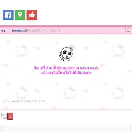
#2
mainaum
20-02-2014 - 11:02:41
ก้อแค่ไป ลบตัวก่อนออกจาก folder mods
แล้วเอาอันใหม่ใส่ไปที่เดิมอ่ะค่ะ
แก้ไขล่าสุดเมื่อ 2014-02-20 11:03:03
1