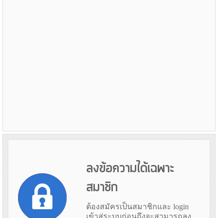
ลงข้อความได้เฉพาะ
สมาชิก
ต้องสมัครเป็นสมาชิกและ login
เข้าสู่ระบบก่อนถึงจะสามารถลง