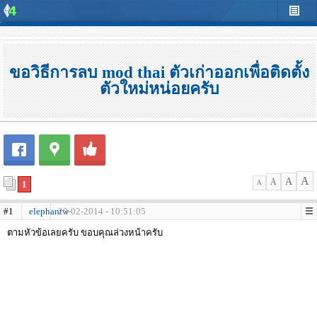
ขอวิธีการลบ mod thai ตัวเก่าออกเพื่อติดตั้ง
ตัวใหม่หน่อยครับ
A
A
A
1
A
#1
elephantw
20-02-2014 - 10:51:05
ตามหัวข้อเลยครับ ขอบคุณล่วงหน้าครับ