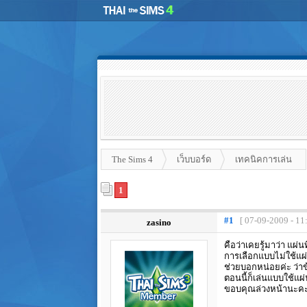
The Sims 4
เว็บบอร์ด
เทคนิคการเล่น
1
#1
[ 07-09-2009 - 11
zasino
คือว่าเคยรู้มาว่า แผ่
การเลือกแบบไม่ใช้แผ
ช่วยบอกหน่อยค่ะ ว่าข้
ตอนนี้ก็เล่นแบบใช้แผ่
ขอบคุณล่วงหน้านะค