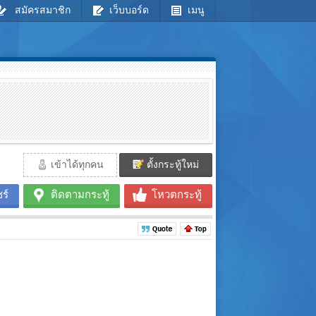
สมัครสมาชิก
เว็บบอร์ด
เมนู
เข้าได้ทุกคน
ตั้งกระทู้ใหม่
ร์
ติดตามกระทู้
โหวตกระทู้