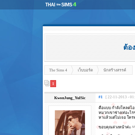
ต้อ
The Sims 4
เว็บบอร์ด
นักสร้างสรรค์
1
#1
[ 22-11-2013 - 01
KwonJung_YulSic
คือแบบ กำลังโหลดไอเท็
หมวกเขาช่างเท่อะไรข
หาแล้วแต่ไม่เจอ ใคร
ขอบคุณล่วงหน้าค่ะ ^