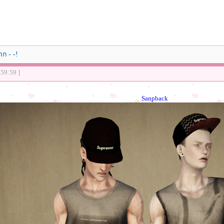
าก - -!
:59:59 ]
Sanpback