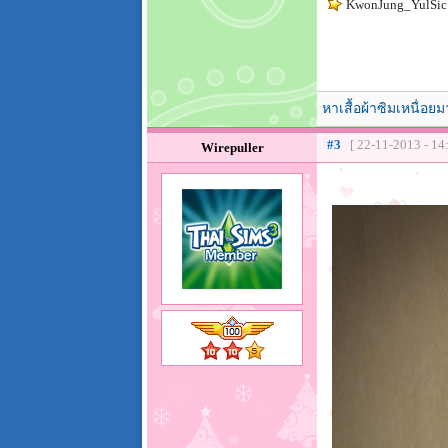
KwonJung_YulSic
หาเสื้อผ้าซิมเหนื่อยม
#3
[ 22-11-2013 - 14
Wirepuller