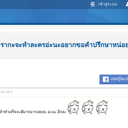
เข้าสู่ระบบ
าเรากะจะทําละครอ่ะนะอยากขอคําปรึกษาหน่อย
เฟสบุ๊คแช
:34:28 ]
ถ้าทำเสร็จจะดีมากมากเลยล่ะ อ่ะนะ อีกละ