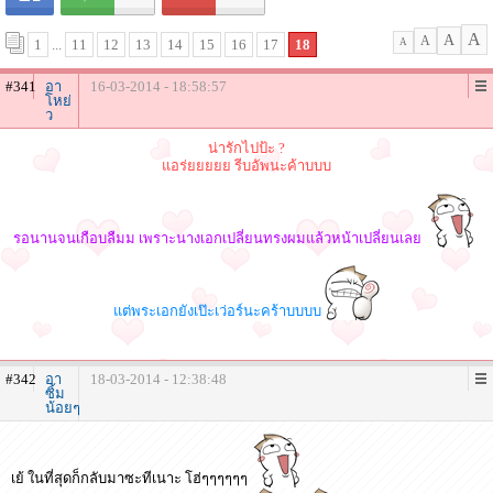
A
A
A
1
...
11
12
13
14
15
16
17
18
A
#341
อา
16-03-2014 - 18:58:57
โหย่
ว
น่ารักไปป้ะ ?
แอร่ยยยยย รีบอัพนะค้าบบบ
รอนานจนเกือบลืมม เพราะนางเอกเปลี่ยนทรงผมแล้วหน้าเปลี่ยนเลย
แต่พระเอกยังเป๊ะเว่อร์นะคร้าบบบบ
#342
อา
18-03-2014 - 12:38:48
ซิ้ม
น้อยๆ
เย้ ในที่สุดก็กลับมาซะทีเนาะ โฮ่ๆๆๆๆๆๆ