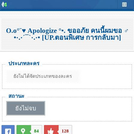
O.o°¨♥ Apologize °•. ขออภัย คนนี้ผมขอ ♂
•·.·´¯`·.·• [UP.ตอนพิเศษ การกลับมา]
ประเภทละคร
ยังไม่ได้จัดประเภทของละคร
สถานะ
ยังไม่จบ
84
128