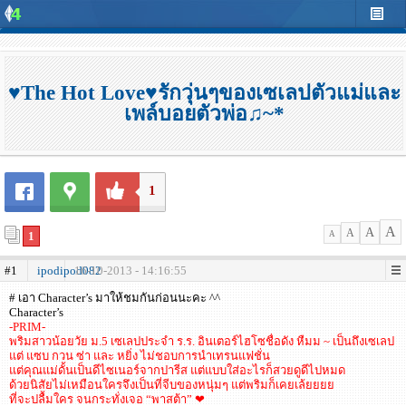
♥The Hot Love♥รักวุ่นๆของเซเลปตัวแม่และ
เพล์บอยตัวพ่อ♫~*
1
A
A
A
1
A
#1
ipodipod082
16-10-2013 - 14:16:55
# เอา Character’s มาให้ชมกันก่อนนะคะ ^^
Character’s
-PRIM-
พริมสาวน้อยวัย ม.5 เซเลปประจำ ร.ร. อินเตอร์ไฮโซชื่อดัง หืมม ~ เป็นถึงเซเลป
แต่ แซบ กวน ซ่า และ หยิ่ง ไม่ชอบการนำเทรนแฟชั่น
แต่คุณแม่ดั้นเป็นดีไซเนอร์จากปารีส แต่แบบใส่อะไรก็สวยดูดีไปหมด
ด้วยนิสัยไม่เหมือนใครจึงเป็นที่จีบของหนุ่มๆ แต่พริมก็เคยเล้ยยยย
ที่จะปลื้มใคร จนกระทั่งเจอ “พาสต้า” ❤