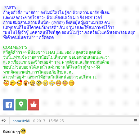
-PASTA-
ถ้าพูดถึงชื่อ “พาสต้า” คงไม่มีใครไม่รู้จัก ด้วยความน่ารัก ขี้เล่น
และหล่อกระชากใจสาวๆ ด้วยเพียงแค่วัย ม.5 จึง HOT เว่อร์
การผสมผสานความหื่นนิดๆ (เหรอ?) จึงคบผู้หญิงผ่านมา 32 คน
แต่ทุกคนก็ไม่มีใครคบกับพาสต้าเกิน 3 วัน ! และให้สัมภาษณ์ไว้ว่า
“ผมไม่ได้เจ้าชู้ แค่หาคนที่ใช่ที่สุด ตอนนี้ไม่รู้ว่าเจอหรือยังแต่ถ้าเจอพร้อมหยุด
ที่เค้าคนนั้นครับ ^^ ” กรี๊ดดดด
COMMENT’S
สวัสดีค้าาา ^^ พี่น้องชาว THAI THE SIM 3 สุดสวย สุดหล่อ
วันนี้..เฟรนซ์ฟรายสาวน้อยไม่เต็มบาท ขอบอกก่อนเลยนะคะว่า
ละครเรื่องแรกของชีวิตเลยค้า T^T ฝากติชมและติดตามกันด้วย
ชอบไม่ชอบบอกได้เลยน้า แค่มาอ่านก็ดีใจแล้ว (สู้ๆ) >< งิงิ
หากผิดพลาดประการใดขออภัยด้วยนะค่ะ
# เร่งทำอยู่ค้า เอามาให้อ่านกันนิดหน่อยว่าชอบไหม TT
#2
aomziizaa
16-10-2013 - 15:56:25
ติดตามๆๆ