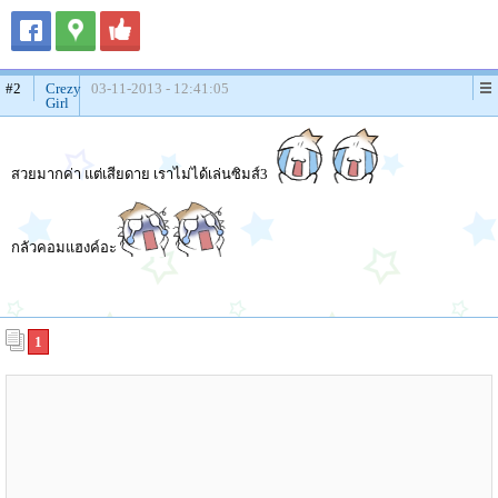
#2
Crezy
03-11-2013 - 12:41:05
Girl
สวยมากค่า แต่เสียดาย เราไม่ได้เล่นซิมส์3
กลัวคอมแฮงค์อะ
1