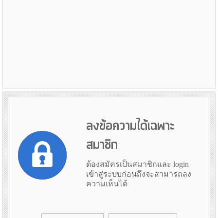
ลงข้อความได้เฉพาะ
สมาชิก
ต้องสมัครเป็นสมาชิกและ login
เข้าสู่ระบบก่อนถึงจะสามารถลง
ความเห็นได้