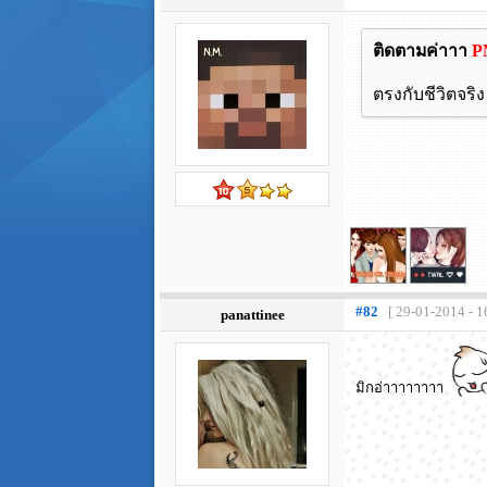
ติดตามค่าาา
P
ตรงกับชีวิตจริง
#82
[ 29-01-2014 - 1
panattinee
มิกอ่าาาาาาาา