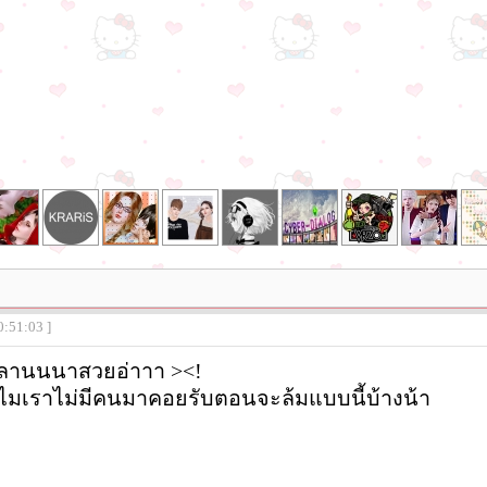
0:51:03 ]
ลานนนาสวยอ่าาา ><!
มเราไม่มีคนมาคอยรับตอนจะล้มแบบนี้บ้างน้า