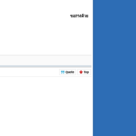
ขอPMด้วย