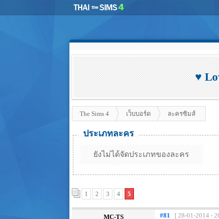
♥ Lo
The Sims 4
เว็บบอร์ด
ละครซิมส์
ประเภทละคร
ยังไม่ได้จัดประเภทของละคร
1
2
3
4
5
#81
[ 28-01-2014 - 2
MC-TS