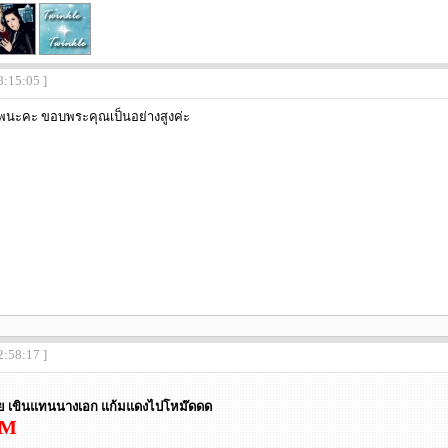
8:15:05 ]
่อัพนะคะ ขอบพระคุณเป็นอย่างสูงค่ะ
2:58:17 ]
ดเลยยย เขินแทนนางเอก แก้มแดงไปโหม๊ดดด
PM