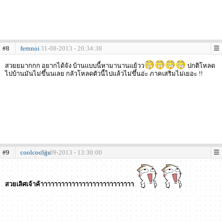
#8
fernnoi
31-08-2013 - 20:34:38
สวยยมากกก อยากได้จัง บ้านแบบนี้หามานานแย้วว
ปกติโหลด
ไปบ้านมันไม่ขึ้นนเลย กลัวโหลดตัวนี้ไปแล้วไม่ขึ้นอ่ะ ภาคเสริมไม่เยอะ !!
#9
coolcoolgu
03-09-2013 - 13:30:00
สวยเลิศเจ้าค้าาาาาาาาาาาาาาาาาาาาาาาาาาา