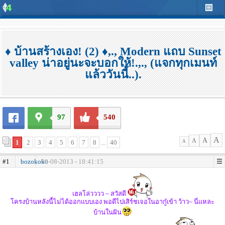
♦ บ้านสร้างเอง! (2) ♦,., Modern แถบ Sunset
valley น่าอยู่นะจะบอกให้!.,., (แจกทุกเมนท์
แล้ววันนี้..).
97
540
A
A
A
1
2
3
4
5
6
7
8
...
40
A
#1
bozokoko
30-08-2013 - 18:41:15
เฮลโล่วววว ~ สวัสดี
โครงบ้านหลังนี้ไม่ได้ออกแบบเอง พอดีไปเสิร์ชเจอในอากู๋เข้า ว้าว~ นี่แหละ
บ้านในฝัน