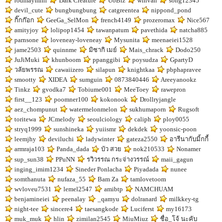
rodmaymini
Dark Creature
UoBiz
winvan
song12345
devil_cute
bungbungbung
catgreentea
nippond_pond
กิ๊กก๊อก
GeeGa_SelMon
french4149
prozeromax
Nice567
amityjoy
lolipop1454
tawanpatum
pavethida
natcha885
parnsone
loveneay-loveneay
Mysunita
meenaeiei1528
jame2503
quinnme
มิซากิ เมย์
Mais_chrack
Dodo250
JuJiMuki
khunboom
ppanggibi
poysudza
GpartyD
วลัยพรรณ
cawaiizero
silapun
knightkaa
pbphapravee
smootty
XIDEA
sumguin
0873840446
Areeyanookz
Tinkz
gvodka7
Tobiume001
MeeToey
rawepron
first__123
poomner100
kokonook
Drollryjangle
aez_chompunut
watermelonmelon
sukhumaporn
Rugsoft
toritewa
JCmelody
seoulciology
caliph
ploy0055
stryq1999
sunshineka
yuiismr
dekdek
yoonsic-poon
leemjhy
deviluchi
ladywinter
gateza2550
อารีนากับมิ้กกี้
armraja103
Panda_dada
บัว สวย
nok210533
Nonamer
sup_sun38
PPuNN
รวิวรรณ กระจ่างวรรณ์
maii_gagun
inging_imim1234
Sineder Ponlacha
Piyadada
nunee
somthanuta
nufaza_55
Bam Za
tamlovetoom
wvloveu7531
lemel2547
amibtp
NAMCHUAM
benjamineiei
peenalay
_qamyu
dolranard
milkkey-tg
night-tee
sincere4
taesangkode
Luciferst
my16173
muk_muk
hlin
zimilan2545
MiuMiuz
ชื่อ_โจ้ นะคับ