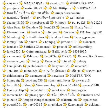
amyamy
ณัฐณิชา บุญอุ้ม
Gimho_28
จิรภัทร ปัตตะแวว
peyejung
narinmilly29
Mai Rittiporn
SURIYA AUSA
บอล ขี้เกียจเขียน
บาส พรีโม่
Armper Jasadakorn
มอมแมม จิ๊กกะโล่
กรวรินทร์ สภาพการ
well16198
champ43159
princebaseball
Mikipon
pu_pu123
b 21201
Alan Benz
Den dere
Peen225
lacura
Nnatty Vashi
Elementblood
lastker
mitarynn
Zaxkyss
FD Daorung3001
Marutong
bethaithesims
Freedom ItSon
Saruey_pandan
Pimmy1996
phunn
Chonqxq
jirawan3113
Noncmm
iambabe
Sutthida Charoensuk
phueiei
smiletysmilety
luket2536
Guiter Arsasena
Balllovehk
18381995
aaumanmk
Fahhsszz
benSOSz
Dark11
Tanawat RauDtawan
meenasso_mc
cirang
Pamamu
mint20
paloyq
kamiga245
peetudon2016
kanyanat123
umami25
TanukiR
mind2526
ท่านเล็ก เด็กแนว
วนิดา1
sixsent_mn
dahliasingha
bammypotai
nawatson
MASTER_TNK
bunnypig
bewkung556
superjuniorlover
pkwang13
bstrpzii
Raina
Waraporn Ploy
kam071244
guzana1448
FantasyTHip
nannan6261
snookkerx
fonpioggia
icecream123
pleang spaw
ชนิกา ประหยัดยิ้ม
Einzbern Lewl
joizziie
Anupon Wongchantaban
sakkarin_hb
topzlennon
poosit8591
nut460315
mynkkkeu
Kanommoji
deklamii