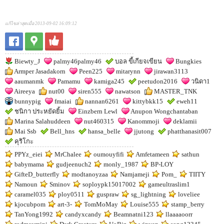
แก้ไขล่าสุดเมื่อ 2013-09-02 16:09:12
Biewty_J
palmy46palmy46
บอล ขี้เกียจเขียน
Bungkies
Armper Jasadakorn
Peen225
mitarynn
jirawan3113
aaumanmk
Pamamu
kamiga245
peetudon2016
วนิดา1
Aireeya
nut00
siren555
nawatson
MASTER_TNK
bunnypig
fmaiai
nannan6261
kittybkk15
eweh11
ชนิกา ประหยัดยิ้ม
Einzbern Lewl
Anupon Wongchantaban
Marina Salahuddeen
nut460315
Kanommoji
deklamii
Mai Ssb
Bell_hns
hansa_belle
jjutong
phatthanasit007
คุริโกะ
PPYz_eiei
MrChalee
oumouyfifi
Amfetameen
sathun
babymama
gudjeenuch2
monly_1987
BP-LOY
GifteD_butterfly
modtanoyzaa
Namjameji
Pom_
TIITY
Namoun
Sminov
soploypk15017002
gameultraslim1
caramel035
ploy0511
guspraw
sg_lightning
loveliee
kjocubpom
art-3-
TomMoMay
Louise555
stamp_berry
TanYong1992
candyxcandy
Beamnatni123
llaaaaoorr