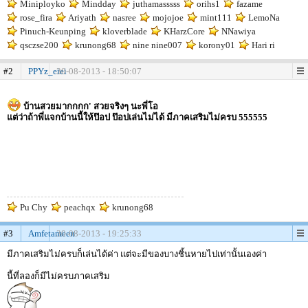
Miniployko
Mindday
juthamasssss
orihs1
fazame
rose_fira
Ariyath
nasree
mojojoe
mint111
LemoNa
Pinuch-Keunping
kloverblade
KHarzCore
NNawiya
qsczse200
krunong68
nine nine007
korony01
Hari ri
#2
PPYz_eiei
30-08-2013 - 18:50:07
บ้านสวยมากกกก' สวยจริงๆ นะพี่โอ
แต่ว่าถ้าพี่แจกบ้านนี้ให้ป๊อป ป๊อปเล่นไม่ได้ มีภาคเสริมไม่ครบ 555555
Pu Chy
peachqx
krunong68
#3
Amfetameen
30-08-2013 - 19:25:33
มีภาคเสริมไม่ครบก็เล่นได้ค่า แต่จะมีของบางชิ้นหายไปเท่านั้นเองค่า
นี้ที่ลองก็มีไม่ครบภาคเสริม