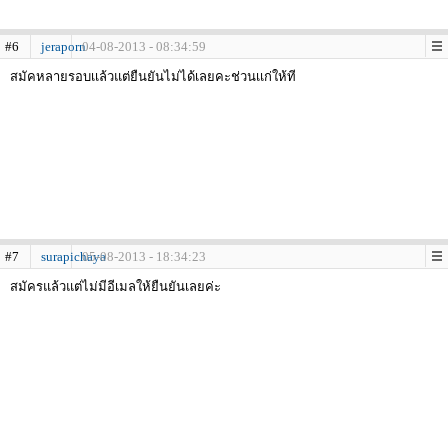
#6
jeraporn
04-08-2013 - 08:34:59
สมัคหลายรอบเเล้วแต่ยืนยันไม่ได้เลยคะช่วนเเก่ให้ที
#7
surapichaya
05-08-2013 - 18:34:23
สมัครแล้วแต่ไม่มีอีเมลให้ยืนยันเลยค่ะ