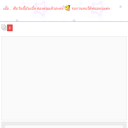
เอ่อ.... คือวันนี้มันเบิ้ล สองคนแล้วอ่ะค่ะ
รบกวนลบให้หน่อยนะค่ะ
1