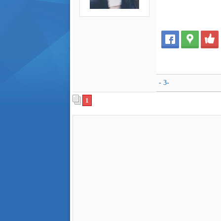
- 3-
1