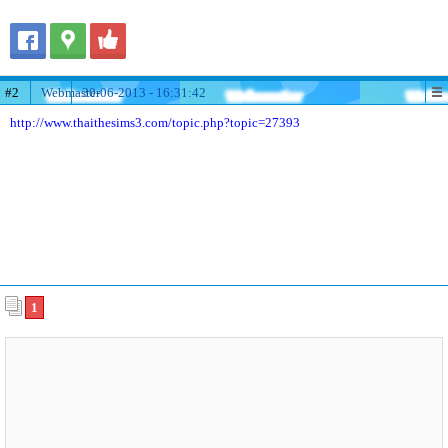
#2
Webmaster
30-06-2013 - 16:31:42
http://www.thaithesims3.com/topic.php?topic=27393
1