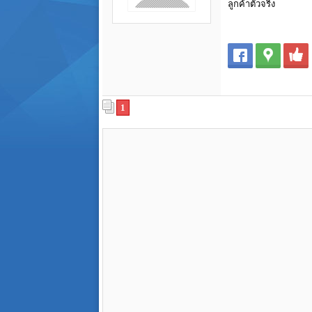
ลูกค้าตัวจริง
1