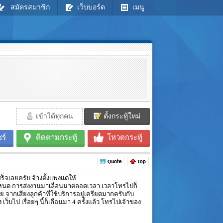
สมัครสมาชิก
เว็บบอร์ด
เมนู
เข้าได้ทุกคน
ตั้งกระทู้ใหม่
ร์
ติดตามกระทู้
โหวตกระทู้
็จเลยครับ จ้างตั้งแพงแต่ให้
่อนกำหนด การส่งงานมาเลื่อนมาตลอดเวลา เวลาโทรไปก็
จากเสียงลูกค้าที่ใช้บริการอยู่เครียดมากครับกับ
็บไป เรื่อยๆ นี้ก็เลื่อนมา 4 ครั้งแล้ว โทรไปเจ้าของ