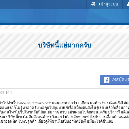
เข้าสู่ระบบ
บริษัทนี้แย่มากครับ
เฟสบุ๊คแช
:03:10 ]
อย่าไปทำเว็บ www.naitamweb.com ตอนแรกบอกว่า 1 เดือน พอทำจริง 3 เดือนยังไม่เสร
อนแรกก็ไม่รู้หรอกครับ พอคุยไปคุยมาเเค่เรื่องเบื้องต้นยังไม่รู้เลย เเเล้วก็เลื
รับงานโทรไปรีบโทรกลับนิสัยแย่มากๆ ครับ อย่าเผลอไปติดต่อนะครับ บริการไม่ดีเลย 
รณ บริษัทนี้เขาไม่คิดถึงคนทำธุรกิจเลยว่าต้องเสียหายเท่าไรกับการเลื่อนกำหนดส่ง เว
้เข้าออฟฟิต ไปพบลูกค้า เดี๋ยวดูให้ผ่านไปเป็นอาทิตย์ยังไม่มีอะไรดีขึ้นเลย