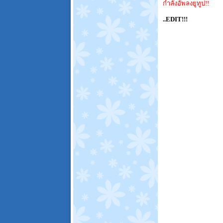
กำลังอัพลงยูทูป!!
..EDIT!!!