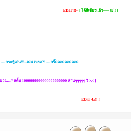
EDIT!!!--
[ ได้สีเขียวแล้ว+++ เย่!! ]
!! .... กระทู้เด่น!!!...เด่น เหรอ?! .... กรี๊ดดดดดดดดดด
..สีม่วง.... // สตั้น 1000000000000000000000 ล้านๆๆๆๆๆ วิ >.< ]
EDiT 4z!!!!