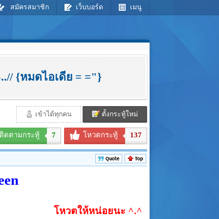
สมัครสมาชิก
เว็บบอร์ด
เมนู
..// {หมดไอเดีย = ="}
เข้าได้ทุกคน
ตั้งกระทู้ใหม่
ติดตามกระทู้
7
โหวตกระทู้
137
een
โหวตให้หน่อยนะ ^.^