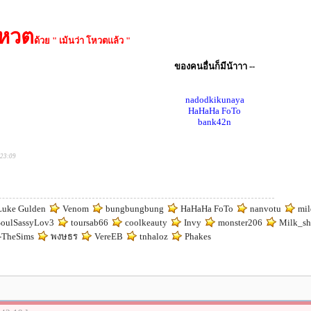
หวต
ด้วย " เม้นว่า โหวตแล้ว "
ของคนอื่นก็มีน้าาา --
nadodkikunaya
HaHaHa FoTo
bank42n
:23:09
uke Gulden
Venom
bungbungbung
HaHaHa FoTo
nanvotu
mil
oulSassyLov3
toursab66
coolkeauty
Invy
monster206
Milk_sh
TheSims
พงษธร
VereEB
tnhaloz
Phakes