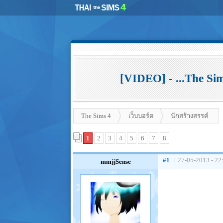
[VIDEO] - ...The Sim
The Sims 4
เว็บบอร์ด
นักสร้างสรรค์
1
2
3
4
5
6
7
8
#1
[ 27-05-2013 - 22
mmjjSense