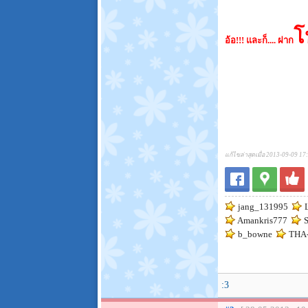
โ
อ้อ!!! และก็.... ฝาก
แก้ไขล่าสุดเมื่อ 2013-09-09 17
jang_131995
L
Amankris777
S
b_bowne
THA-
:3