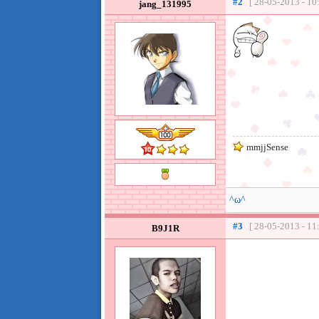
#2
[ 28-05-2013 - 10
jang_131995
mmjjSense
^ω^
#3
[ 28-05-2013 - 11
B9J1R