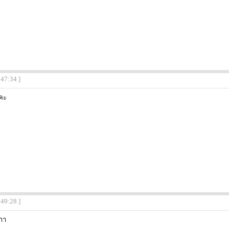
:47:34 ]
ะคะ
:49:28 ]
าาา