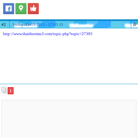
#2
Webmaster
03-05-2013 - 17:05:31
http://www.thaithesims3.com/topic.php?topic=27393
1