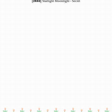
||เพลง||
Starlight Moonlight - Secret