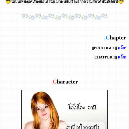
นี่เป็นเพียงแค่เรื่องย่อเท่านั้น มาพบกับเรื่องราวความรักได้ที่นี่ที่เดียว!
.C
hapter
||PROLOGUE||
คลิ๊ก!
||CHATPER 1||
คลิ๊ก!
.C
haracter