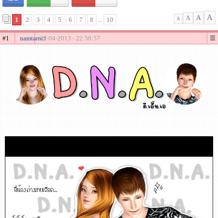
A
A
A
1
2
3
4
5
6
7
8
...
10
A
#1
namtarnct
27-04-2013 - 22:50:57