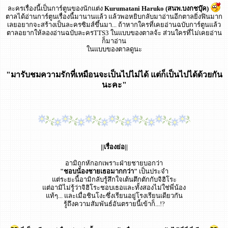
ละครเรื่องนี้เป็นการ์ตูนของนักแต่ง
Kurumatani Haruko (สนพ.บงกชบุ๊ค)
ตาลได้อ่านการ์ตูนเรื่องนี้มานานแล้ว แล้วพอหยิบกลับมาอ่านอีกตาลยิ่งฟินมาก
เลยอยากจะสร้างเป็นละครซิมส์ขึ้นมา... ถ้าหากใครที่เคยอ่านฉบับการ์ตูนแล้ว
ตาลอยากให้ลองอ่านฉบับละครTTS3 ในแบบของตาลจ้ะ ส่วนใครที่ไม่เคยอ่าน
ก็มาอ่าน
ในแบบของตาลดูนะ
"มารับชมความรักที่เหมือนจะเป็นไปไม่ได้ แต่ก็เป็นไปได้ด้วยกัน
นะคะ"
||เรื่องย่อ||
อามิถูกหักอกเพราะฝ่ายชายบอกว่า
"ชอบน้องชายเธอมากกว่า"
เป็นประจำ
แต่ระยะนี้อามิกลับรู้สึกใจเต้นตึกตักกับจิฮิโระ
แต่อามิไม่รู้ว่าจิฮิโระชอบเธอและทั้งสองไม่ใช่พี่น้อง
แท้ๆ... และเมื่อชินโงะซึ่งเรียนอยู่โรงเรียนเดียวกัน
รู้ถึงความสัมพันธ์อันตรายนี้เข้าก็...!?