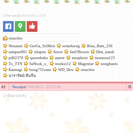
แก้ไขล่าสุดเมื่อ 2013-05-04 11:25:43
otsuchio
Nenasun
GeeGa_SelMon
somefueng
Rina_Bam_256
salapao001
silapun
Anzor
JanUNowen
Dim_naruk
pd02379
queenhaha
amore
mosphoto
momoza123
Tz_TTN
SaNook_z_
nookio12
Magentar
nonghanis
Kannagi
hong751zaza
WD_Dew
otsuchio
นารารัตน์ หินจีน
#2
Nenasun
27-04-2013 - 23:12:02
น่าติดตามครับ