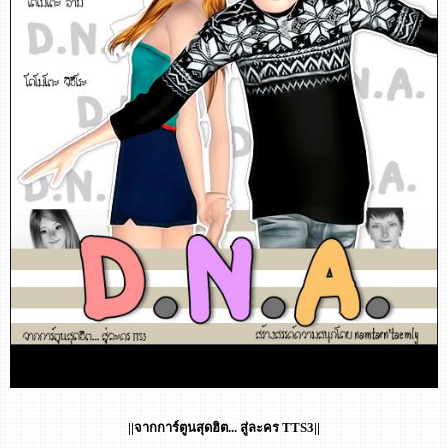
||จากการ์ตูนสุดฮิต... สู่ละคร TTS3||