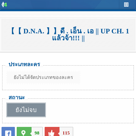
【【 D.N.A. 】】ดี . เอ็น . เอ || UP CH. 1
แล้วจ้า!!! ||
ประเภทละคร
ยังไม่ได้จัดประเภทของละคร
สถานะ
ยังไม่จบ
98
115