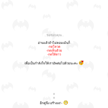
...ขอขอบคุณ...
อ่านแล้วถ้าไม่คอมเม้นก็
-กดโหวต
-กดเห็นด้วย
-กดให้ดาว
เพื่อเป็นกำลังใจให้เราอัพต่อไปด้วยนะคะ
^
^
อีกคู่นึง อร๊างงง!~