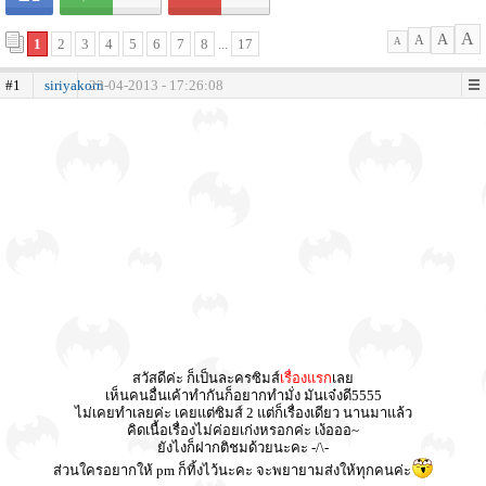
A
A
A
1
2
3
4
5
6
7
8
...
17
A
#1
siriyakorn
23-04-2013 - 17:26:08
สวัสดีค่ะ ก็เป็นละครซิมส์
เรื่องแรก
เลย
เห็นคนอื่นเค้าทำกันก็อยากทำมั่ง มันเจ๋งดี5555
ไม่เคยทำเลยค่ะ เคยแต่ซิมส์ 2 แต่ก็เรื่องเดียว นานมาแล้ว
คิดเนื้อเรื่องไม่ค่อยเก่งหรอกค่ะ เง้อออ~
ยังไงก็ฝากติชมด้วยนะคะ -/\-
ส่วนใครอยากให้ pm ก็ทิ้งไว้นะคะ จะพยายามส่งให้ทุกคนค่ะ