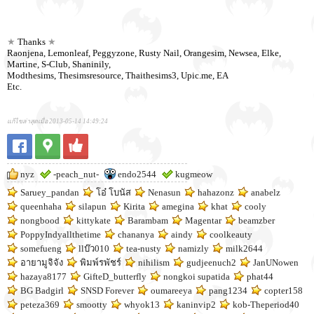
★
Thanks
★
Raonjena, Lemonleaf, Peggyzone, Rusty Nail, Orangesim, Newsea, Elke,
Martine, S-Club, Shaninily,
Modthesims, Thesimsresource, Thaithesims3, Upic.me, EA
Etc.
แก้ไขล่าสุดเมื่อ 2013-05-14 14:49:24
nyz
-peach_nut-
endo2544
kugmeow
Saruey_pandan
โอ๋ โบนัส
Nenasun
hahazonz
anabelz
queenhaha
silapun
Kirita
amegina
khat
cooly
nongbood
kittykate
Barambam
Magentar
beamzber
PoppyIndyallthetime
chananya
aindy
coolkeauty
somefueng
llบ๊ว010
tea-nusty
namizly
milk2644
อายามูจิจัง
พิมพ์รพัชร์
nihilism
gudjeenuch2
JanUNowen
hazaya8177
GifteD_butterfly
nongkoi supatida
phat44
BG Badgirl
SNSD Forever
oumareeya
pang1234
copter158
peteza369
smootty
whyok13
kaninvip2
kob-Theperiod40