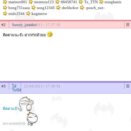
marinee001
momoza123
68458741
Tz_TTN
nonghanis
hong751zaza
song12345
shelikekot
-peach_nut-
endo2544
kugmeow
#2
Saruey_pandan
23-04-2013 - 17:37:19
ติดตามนะจ๊ะ ฝากPMด้วยย
#3
โอ๋
23-04-2013 - 17:38:54
โบนัส
ติดตามจ้า
พระเอกหล่อจังวุ้ย