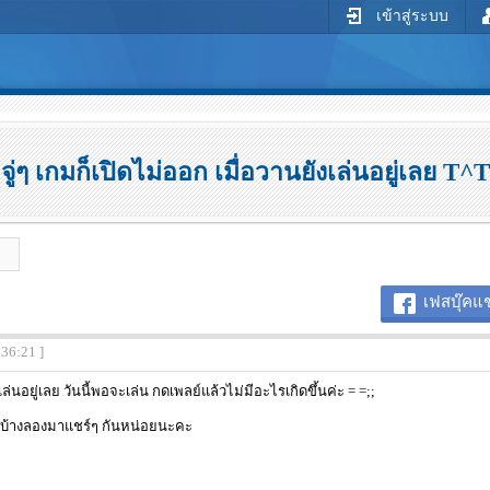
เข้าสู่ระบบ
จู่ๆ เกมก็เปิดไม่ออก เมื่อวานยังเล่นอยู่เลย T^T
เฟสบุ๊คแช
:36:21 ]
เล่นอยู่เลย วันนี้พอจะเล่น กดเพลย์แล้วไม่มีอะไรเกิดขึ้นค่ะ = =;;
ไรบ้างลองมาแชร์ๆ กันหน่อยนะคะ