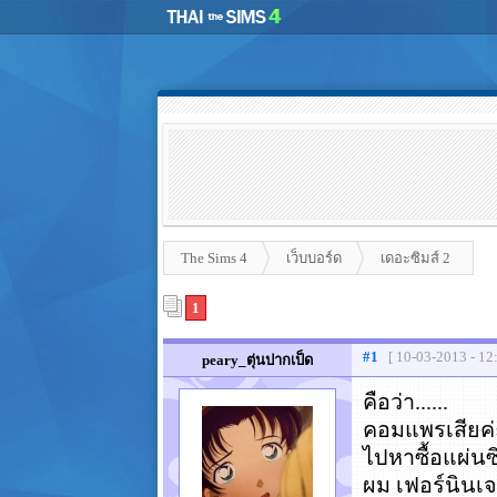
The Sims 4
เว็บบอร์ด
เดอะซิมส์ 2
1
#1
[ 10-03-2013 - 12
peary_ตุ่นปากเป็ด
คือว่า......
คอมแพรเสียค่
ไปหาซื้อแผ่นซ
ผม เฟอร์นินเจ