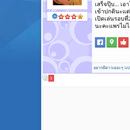
เสร็จปุ๊บ... 
เข้าปกตินะแต่เ
เปิดเล่นรอบที่
นะคะแพรไม่ได
อยากมีดาวเยอะๆ แปปค
1