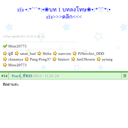
εїз •:*´¨`*:•❀บท 1 บทลงโทษ❀•:*´¨`*:•
εїз>>>คลิก<<<
แก้ไขล่าสุดเมื่อ 2013-10-20 21:06:42
Mine20773
ยูมิ
satan_bad
Shiba
nanvotu
PiNocchio_DDD
chananya
Pang-Pong37
Sminov
JanUNowen
aytang
Mine20773
#14
Peach_พีช33
07-03-2013 - 11:01:24
ติดตามค่ะ