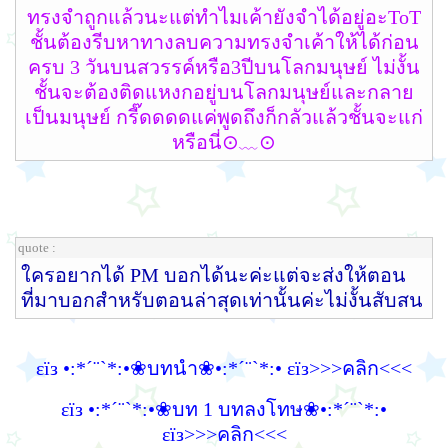
ทรงจำถูกแล้วนะแต่ทำไมเค้ายังจำได้อยู่อะToT
ชั้นต้องรีบหาทางลบความทรงจำเค้าให้ได้ก่อน
ครบ 3 วันบนสวรรค์หรือ3ปีบนโลกมนุษย์ ไม่งั้น
ชั้นจะต้องติดแหงกอยู่บนโลกมนุษย์และกลาย
เป็นมนุษย์ กรี๊ดดดดแค่พูดถึงก็กลัวแล้วชั้นจะแก่
หรือนี่⊙﹏⊙
quote :
ใครอยากได้ PM บอกได้นะค่ะแต่จะส่งให้ตอน
ที่มาบอกสำหรับตอนล่าสุดเท่านั้นค่ะไม่งั้นสับสน
εїз •:*´¨`*:•❀บทนำ❀•:*´¨`*:• εїз>>>คลิก<<<
εїз •:*´¨`*:•❀บท 1 บทลงโทษ❀•:*´¨`*:•
εїз>>>คลิก<<<