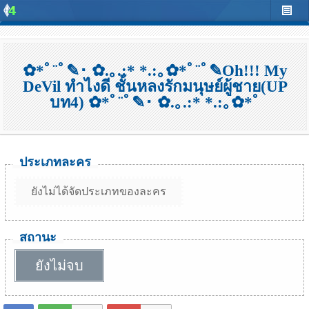
✿*ﾟ¨ﾟ✎･ ✿.｡.:* *.:｡✿*ﾟ¨ﾟ✎Oh!!! My
DeVil ทำไงดี ชั้นหลงรักมนุษย์ผู้ชาย(UP
บท4) ✿*ﾟ¨ﾟ✎･ ✿.｡.:* *.:｡✿*ﾟ
ประเภทละคร
ยังไม่ได้จัดประเภทของละคร
สถานะ
ยังไม่จบ