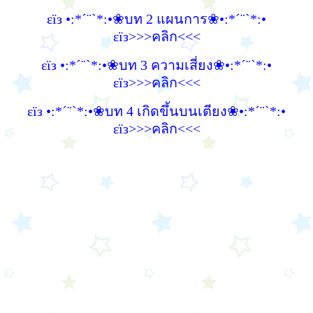
εїз •:*´¨`*:•❀บท 2 แผนการ❀•:*´¨`*:•
εїз>>>คลิก<<<
εїз •:*´¨`*:•❀บท 3 ความเสี่ยง❀•:*´¨`*:•
εїз>>>คลิก<<<
εїз •:*´¨`*:•❀บท 4 เกิดขึ้นบนเตียง❀•:*´¨`*:•
εїз>>>คลิก<<<