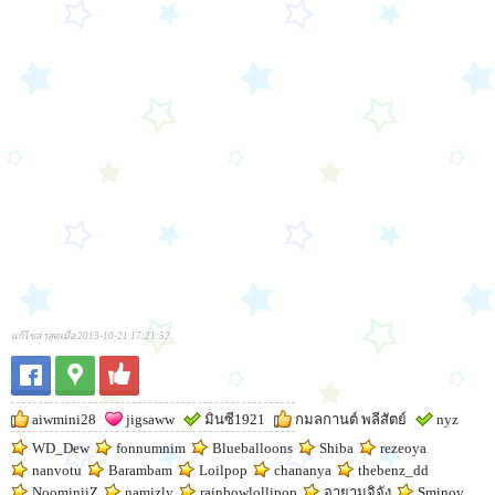
แก้ไขล่าสุดเมื่อ 2013-10-21 17:21:52
aiwmini28
jigsaww
มินซี1921
กมลกานต์ พลีสัตย์
nyz
WD_Dew
fonnumnim
Blueballoons
Shiba
rezeoya
nanvotu
Barambam
Loilpop
chananya
thebenz_dd
NoominiiZ
namizly
rainbowlollipop
อายามูจิจัง
Sminov