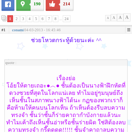
190
214
A
A
A
1
2
3
4
5
6
7
8
...
24
A
#1
conami
04-03-2013 - 16:45:46
ช่วยโหวตกระทู้ด้วยนะค่ะ ^^
quote :
เรื่องย่อ
โอ้ยให้ตายเถอะ●︿● ชั้นต้องเป็นนางฟ้าฝึกหัดที่
ดวงซวยที่สุดในโลกแน่เลย ทำไมอยู่ๆมนุษย์ถึง
เห็นชั้นในสภาพนางฟ้าได้นะ กฏของพวกเราก็
คือห้ามให้คนบนโลกเห็น ถ้าเห็นต้องรีบลบความ
ทรงจำ ชั้นว่าชั้นก็ร่ายคาถากำบังกายแล้วนะ
ทำไมเค้าถึงเห็นชั้นอ่าหรือชั้นร่ายผิด ใช่สิต้องลบ
ความทรงจำ กรี๊ดดดด!!!!! ชั้นจำคาถาลบความ