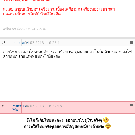
ละเลย ลายบนถ้วยชา เครื่องกระเบื้อง เครื่องมุก เครื่องทองลงยา ฯลฯ
และตอนนั้นลายใหม่ยังไม่มีใครคิด
แก้ไขล่าสุดเมื่อ 2013-01-23 17:21:01
#8
miorawee
04-02-2013 - 16:28:11
ลายไทย จะออกไปทางคล้ายๆดอกบัว บาน+ตูมมากกว่า ไม่ก็คล้ายๆเเสงกองไฟ
ลายกนก ลายเทพพนมอะไรงี้นะค่ะ
#9
Minnii3-
04-02-2013 - 16:37:15
Mo
ยังไม่ถึงกับไทยนะคะ !! ออกเเนวไปยุโรปจริงๆ
ถ้าจะให้ไทยจริงๆเลยควรมีสัญลักษณ์ช้างด้วยค่ะ