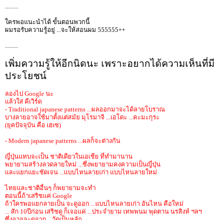
.........
ใครพอแนะนำได้ ขั้นตอนพวกนี้
ผมรอรับความรู้อยู่ ...จะให้สอนผม 555555++
.........
เพิ่มความรู้ให้อีกนิดนะ เพราะอยากได้ความเห็นที่มี
ประโยชน์
ลองไป Google นะ
แล้วใส่ คีเวิร์ด
- Traditional japanese patterns ...ผลออกมาจะได้ลายโบราณ
บางลายอาจใช้มาตั้งแต่สมัย มุโรมาจิ ...เอโดะ ...คะมะกุระ
(ยุคปัจจุบัน คือ เฮเซ)
- Modern japanese patterns ...ผลก็จะต่างกัน
ญี่ปุ่นแทบจะเป็น ชาติเดียวในเอเชีย ที่ทำมานาน
พยายามสร้างลวดลายใหม่ ...ซึ่งพยายามคงความเป็นญี่ปุ่น
และแยกแยะชัดเจน ...แบบไหนลายเก่า แบบไหนลายใหม่
ไทยและชาติอื่นๆ ก็พยายามจะทำ
ตอนนี้ถ้าเสริชแค่ Google
ถ้าใครพอแยกลายเป็น จะดูออก ...แบบไหนลายเก่า อันไหน คือใหม่
... สัก 10ปีก่อน เสริชดู ก็เจอแค่ ...ประจำยาม เทพพนม พุดตาน นรสิงห์ ฯลฯ
ซึ่งอาจจะดูจาก ...วัดเป็นหลัก