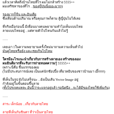
แล้วเวลาคิดถึงบ้านไทยทีไร ผมไม่กล้าสร้าง 5555++
ผมเสริชหาของทีไร ...
ของญี่ปุ่นนี่เยอะมากๆ
รองมากก็จีน และอินเดีย
ซึ่งเทียบด้านปริมาณ หรือคุณภาพก็ตาม สู้ญี่ปุ่นไม่ได้เลย
ที่จริงเมื่อก่อนนี้ มีเพื่อนบางคนพยายามทำไอเท็มแบบไทย
ลายแบบไทยอยู่ ...แต่หายตัวไปไหนกันแล้วไม่รู้
.......
เลยเอา 1ในความพยายามครั้งใหม่มาถามความเห็นทั่วไป
มันดูไทยหรือยัง และเชยเกินไปไหม
ใครมีอะไรแนะนำเกี่ยวกับการสร้างลายเอง สร้างของเอง
ผมยินดีมากที่จะรับการถ่ายทอดความ
รู้ 55555++
เพราะนี่คือ ชิ้นแรกของผม
(ไม่มีประสบการณ์เลย เป็นแค่นักช๊อปปิ้ง เที่ยวหยิบของชาวบ้านมา เอิ๊กกก)
ที่เห็นในรูป ยังไม่เสร็จนะ ...ยังเป็นเส้น Vector Image อยู่
กำลังอยู่ในขั้นตอนขึ้นลาย
(ทั้งโปรเจคแหละ อันนี้ว่าจะแจกอยู่แล้ว รอนิดนึง ...จะได้มีของไทยใช้เพิ่มกัน)
.......
สาระ เล็กน้อย ...เกี่ยวกับลายไทย
ลายที่เห็นกันชินตา ที่ว่าเป็นลายไทย