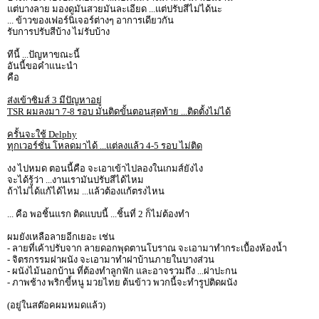
แต่บางลาย มองดูมันสวยมันละเอียด ...แต่ปรับสีไม่ได้นะ
... ข้าวของเฟอร์นิเจอร์ต่างๆ อาการเดียวกัน
รับการปรับสีบ้าง ไม่รับบ้าง
ทีนี้ ...ปัญหาขณะนี้
อันนี้ขอคำแนะนำ
คือ
ส่งเข้าซิมส์ 3 มีปัญหาอยู่
TSR ผมลงมา 7-8 รอบ มันติดขั้นตอนสุดท้าย ...ติดตั้งไม่ได้
ครั้นจะใช้ Delphy
ทุกเวอร์ชั่น โหลดมาได้ ...แต่ลงแล้ว 4-5 รอบ ไม่ติด
งง ไปหมด ตอนนี้คือ จะเอาเข้าไปลองในเกมส์ยังไง
จะได้รู้ว่า ...งานเรามันปรับสีได้ไหม
ถ้าไม่ได้แก้ได้ไหม ...แล้วต้องแก้ตรงไหน
... คือ พอชิ้นแรก ติดแบบนี้ ...ชิ้นที่ 2 ก็ไม่ต้องทำ
ผมยังเหลือลายอีกเยอะ เช่น
- ลายที่เค้าปรับจาก ลายดอกพุดตานโบราณ จะเอามาทำกระเบื้องห้องน้ำ
- จิตรกรรมฝาผนัง จะเอามาทำฝาบ้านภายในบางส่วน
- ผนังไม้นอกบ้าน ที่ต้องทำลูกฟัก และอาจรวมถึง ...ฝาปะกน
- ภาพช้าง พริกขี้หนู มวยไทย ต้นข้าว พวกนี้จะทำรูปติดผนัง
(อยู่ในสต๊อคผมหมดแล้ว)