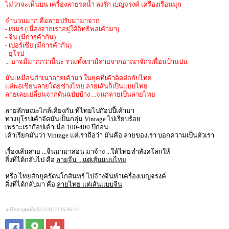
ไม่ว่าจะเห็นบน เครื่องลายรดน้ำ ลงรัก เบญจรงค์ เครื่องเรือนมุก
จำนวนมาก คือลายปรับมามาจาก
- เขมร (เนื่องจากเราอยู่ใต้อิทธิพลเค้ามา)
- จีน (มีการค้ากัน)
- เปอร์เซีย (มีการค้ากัน)
- ยุโรป
... อาจมีมากกว่านี้นะ รวมทั้งเรามีลายจากอาณาจักรเพื่อนบ้านปน
มันเหมือนสำเนาลายเค้ามา ในยุคที่เค้าติดต่อกับไทย
แต่พอเขียนลายโดยช่างไทย ลายเส้นก็เป็นแบบไทย
ลายเลยเปลี่ยนจากต้นฉบับบ้าง ...จนกลายเป็นลายไทย
ลายลักษณะไกล้เคียงกัน ที่ไทยไปก๊อปปี้เค้ามา
ทางยุโรปเค้าจัดมันเป็นกลุ่ม Vintage ไปเรียบร้อย
เพราะเราก๊อปเค้าเมื่อ 100-400 ปีก่อน
เค้าเรียกมันว่า Vintage แต่เราถือว่า มันคือ ลายของเรา บอกความเป็นตัวเรา
เรื่องเส้นสาย ...จีนมามาสอน มาจ้าง ...ให้ไทยทำสังคโลกให้
สิ่งที่ได้กลับไป คือ
ลายจีน ...แต่เส้นแบบไทย
หรือ ไทยสักยุครัตนโกสินทร์ ไปจ้างจีนทำเครื่องเบญจรงค์
สิ่งที่ได้กลับมา คือ
ลายไทย แต่เส้นแบบจีน
แก้ไขล่าสุดเมื่อ 2013-01-22 15:06:19