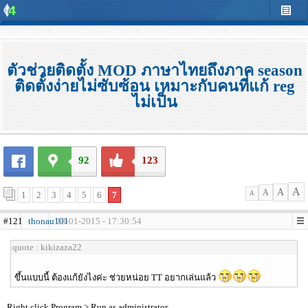
ตัวช่วยติดตั้ง MOD ภาษาไทยถึงภาค season
ติดตั้งง่ายไม่ซับซ้อน เหมาะกับคนที่แก้ reg
ไม่เป็น
92
123
A
A
A
1
2
3
4
5
6
7
A
#121
thonau101
18-01-2015 - 17:30:54
quote : kikizaza22
ขึ้นแบบนี้ ต้องแก้ยังไงค่ะ ช่วยหน่อย TT อยากเล่นแล้ว
Right click Program > Run as administrator