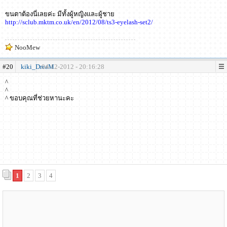
ขนตาต้องนี่เลยค่ะ มีทั้งผู้หญิงและผู้ชาย
http://sclub.mktm.co.uk/en/2012/08/ts3-eyelash-set2/
NooMew
#20
kiki_DreaM
04-12-2012 - 20:16:28
^
^
^ ขอบคุณที่ช่วยหานะคะ
1
2
3
4