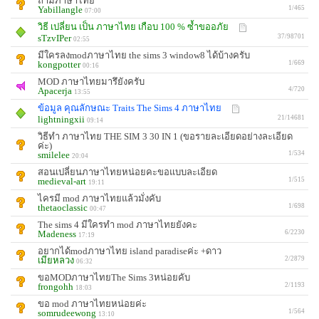
ถ้ามีภาษาไทย
Yabillangle
1/465
07:00
วิธี เปลี่ยน เป็น ภาษาไทย เกือบ 100 % ซ้ำขออภัย
sTzvIPer
37/98701
02:55
มีใครลงmodภาษาไทย the sims 3 window8 ได้บ้างครับ
kongpotter
1/669
00:16
MOD ภาษาไทยมารึยังครับ
Apacerja
4/720
13:55
ข้อมูล คุณลักษณะ Traits The Sims 4 ภาษาไทย
lightningxii
21/14681
09:14
วิธีทำ ภาษาไทย THE SIM 3 30 IN 1 (ขอรายละเอียดอย่างละเอียด
ค่ะ)
smilelee
1/534
20:04
สอนเปลี่ยนภาษาไทยหน่อยคะขอแบบละเอียด
medieval-art
1/515
19:11
ไครมี mod ภาษาไทยแล้วมั่งคับ
thetaoclassic
1/698
00:47
The sims 4 มีใครทำ mod ภาษาไทยยังคะ
Madeness
6/2230
17:19
อยากได้modภาษาไทย island paradiseค่ะ +ดาว
เมียหลวง
2/2879
06:32
ขอMODภาษาไทยThe Sims 3หน่อยคับ
frongohh
2/1193
18:03
ขอ mod ภาษาไทยหน่อยค่ะ
somrudeewong
1/564
13:10