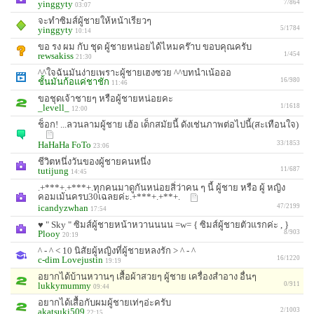
yinggyty
7/864
03:07
จะทำซิมส์ผู้ชายให้หน้าเรียวๆ
yinggyty
5/1784
10:14
ขอ รง ผม กับ ชุด ผู้ชายหน่อยได้ไหมคร๊าบ ขอบคุณครับ
rewsakiss
1/454
21:30
^^ใจฉันมันง่ายเพราะผู้ชายเฮงซวย ^^บทนำเน้อออ
ชั้นมันก้อแค่ชาชัก
16/980
11:46
ขอชุดเจ้าชายๆ หรือผู้ชายหน่อยคะ
_levell_
1/1618
12:00
ช็อก! ...ลวนลามผู้ชาย เฮ้อ เด็กสมัยนี้ ดังเช่นภาพต่อไปนี้(สะเทือนใจ)
HaHaHa FoTo
33/1853
23:06
ชีวิตหนึ่งวันของผู้ชายคนหนึ่ง
tutijung
11/687
14:45
.+***+.+***+.ทุกคนมาดูกันหน่อยสิ่ว่าคน ๆ นี้ ผู้ชาย หรือ ผู้ หญิง
คอมเม้นครบ30เฉลยค่ะ.+***+.+**+.
icandyzwhan
47/2199
17:54
♥ " Sky " ซิมส์ผู้ชายหน้าหวานนนน =w= { ซิมส์ผู้ชายตัวแรกค่ะ , }
Plooy
8/903
20:19
^ - ^ < 10 นิสัยผู้หญิงที่ผู้ชายหลงรัก > ^ - ^
c-dim Lovejustin
16/1220
19:19
อยากได้บ้านหวานๆ เสื้อผ้าสวยๆ ผู้ชาย เครื่องสำอาง อื่นๆ
lukkymummy
0/911
09:44
อยากได้เสื้อกับผมผู้ชายเท่ๆอ่ะครับ
akatsuki509
2/1003
22:15