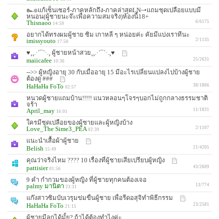
๛๏แก้เซ็นเซอร์-ภาคหลักถึง-ภาคล่าสุดLN~•แถมชุดเปลือยแบบมี
หนอน(ผู้ชายนะจ๊ะเพื่อความสมจริง)ห้องนี้18+
Thisnaoo
6/6175
14:59
อยากได้ทรงผมผู้ชาย ซิม เกาหลี ๆ หน่อยค่ะ คัยมีแบ่งเราทีนะ
imissyouto
2/1135
17:50
♥¸¸.·´¯`·.¸ ผู้ชายหน้าสวย¸¸.·´¯`·.¸♥
maiicafee
25/2631
10:36
-->> ผู้หญิงอายุ 30 กับเมื่ออายุ 15 มีอะไรเปลี่ยนแปลงไปบ้างผู้ชาย
ต้องดู ###
HaHaHa FoTo
38/1866
02:57
หนวดผู้ชายแถมบ้าน!!!!! แนวหลอนๆโจรๆบอกไม่ถูกกลางธรรมชาติ
จร้า
April_may
11/1831
16:01
ใครมีชุดเปลือยของผู้ชายและผู้หญิงบ้าง
Love_The Sime3_PEA
2/1107
02:39
เเนะนำเสื้อผ้าผู้ชาย
Belish
21/4205
15:49
คุณว่าจริงไหม ???? 10 เรื่องที่ผู้ชายเสียเปรียบผู้หญิง
pattisier
43/2609
01:56
9 คำ กำกวมของผู้หญิง ที่ผู้ชายทุกคนต้องเจอ
palmy มานิตา
13/774
23:31
แก๊งสาวซิมบับเวรุมข่มขืนผู้ชาย เพื่อรีดอสุจิทำพิธีกรรม
HaHaHa FoTo
23/2581
21:15
ผู้ชายมีลูกได้มั้ย? ถ้าได้ต้องทำไงค่ะ