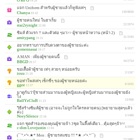
O Re O
14:26
แจก Uniform สำหรับผู้ชายแล้วก็หูฟังเท่ๆ
Chanya
130/8830
03:42
ผู้ชายคนใหม่ ในฮาเร็ม
stai2rynight
22/2074
22:00
ซิมส์ ตัวแรก !! และตัวต่อ ๆมา>> ผู้ชายหน้าหวาน (หน้า 2)
amitypang
31/3183
19:15
อยากทราบการปรับดวงตาของผู้ชายน่ะค่ะ
gomennasai
6/1017
19:17
A MAN : เพียงผู้ชายคนนี้
BBGD
44/2754
20:17
ขอเสื้อผ้าผู้ชาย เท่ๆ สวยๆ หน่อยครับ
iouu
2/1267
21:20
ขอท่าโพสเท่ๆ เซ็กซี่ๆ ของผู้ชายหน่อยค่ะ
ggee
0/1035
12:37
มาดูกันว่า(ุ้ชายส่วนมากมองผู้หญิงเเละผู้หญิงส่วนมากมองผู้ชายยัง
ไง
BallYzCluB
13/968
11:23
วิธีสร้างซิมส์ผู้ชาย (อาจจะไม่ถูกใจใครหลายคน) [พยายามสุดๆแล้ว
ค่ะ]
NoeySilence
5/1406
22:56
เเจก ชุดสำรองของคุณผู้ชายจ้า 3ชุด ในลื๊งค์เดียว....คุ้มสุดๆจ้า^^
c-dim Lovejustin
6/2959
12:04
(¯`°.•°•.★* Men : ผู้ชายรสแซบ !!! *★ .•°•.°´¯)
22/1881