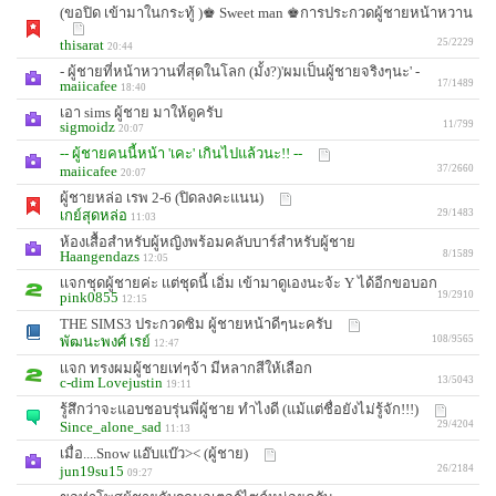
(ขอปิด เข้ามาในกระทู้ )♚ Sweet man ♚การประกวดผู้ชายหน้าหวาน
thisarat
25/2229
20:44
- ผู้ชายที่หน้าหวานที่สุดในโลก (มั้ง?)'ผมเป็นผู้ชายจริงๆนะ' -
maiicafee
17/1489
18:40
เอา sims ผู้ชาย มาให้ดูครับ
sigmoidz
11/799
20:07
-- ผู้ชายคนนี้หน้า 'เคะ' เกินไปแล้วนะ!! --
maiicafee
37/2660
20:07
ผู้ชายหล่อ เรพ 2-6 (ปิดลงคะแนน)
เกย์สุดหล่อ
29/1483
11:03
ห้องเสื้อสำหรับผู้หญิงพร้อมคลับบาร์สำหรับผู้ชาย
Haangendazs
8/1589
12:05
เเจกชุดผู้ชายค่ะ เเต่ชุดนี้ เอิ่ม เข้ามาดูเองนะจ้ะ Y ได้อีกขอบอก
pink0855
19/2910
12:15
THE SIMS3 ประกวดซิม ผู้ชายหน้าดีๆนะครับ
พัฒนะพงศ์ เรย์
108/9565
12:47
เเจก ทรงผมผู้ชายเท่ๆจ้า มีหลากสีให้เลือก
c-dim Lovejustin
13/5043
19:11
รู้สึกว่าจะแอบชอบรุ่นพี่ผู้ชาย ทำไงดี (แม้แต่ชื่อยังไม่รู้จัก!!!)
Since_alone_sad
29/4204
11:13
เมื่อ....Snow แอ๊บแบ๊ว>< (ผู้ชาย)
jun19su15
26/2184
09:27