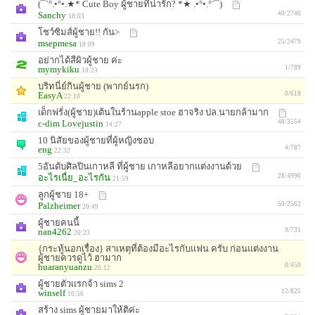
(¯`°.•°•.★* Cute Boy ผู้ชายที่น่ารัก? *★ .•°•.°´¯)
Sanchy
40/2746
18:03
โชว์ซิมส์ผู้ชาย!! กัน>
msepmesa
25/2479
18:09
อย่ากได้สีผิวผู้ชาย ค่ะ
mymykiku
1/789
10:23
บริทนี่ย์กินผู้ชาย (พากย์นรก)
EasyA
0/618
22:10
เด็กฟรั่ง(ผู้ชาย)เต้นในร้านapple stoe ฮาจริง ปล.นายกล้ามาก
c-dim Lovejustin
48/3554
14:27
10 นิสัยของผู้ชายที่ผู้หญิงชอบ
eng
4/787
22:32
5อันดับศิลปินเกาหลี ที่ผู้ชาย เกาหลีอยากแต่งงานด้วย
อะไรเนื่ย_อะไรกัน
28/4996
21:59
ลูกผู้ชาย 18+
Palzheimer
50/2562
20:49
ผู้ชายคนนี้
nan4262
9/731
20:23
{กระทู้นอกเรื่อง} สาเหตุที่ต้องมีอะไรกับแฟน ครับ ก่อนแต่งงาน
ผู้ชายควรดูไว้ ฮามาก
huaranyuanzu
0/450
20:12
ผู้ชายตัวเเรกจ้า sims 2
winself
12/825
10:56
สร้าง sims ผู้ชายมาให้ติค่ะ