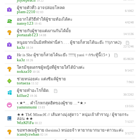
jojoepeach
19:22
ผู้ชายตัวที่5 อาจปล่อยโหลด
plam-2210
6/1062
02:03
อยากได้วิธีทำให้ผู้ชายท้องได้คะ
nansy123
4/6248
19:45
ผู้ชายกับผู้ชายแต่งงานกันได้มั้ย
portazab123
14/1136
14:08
หนูอยากเป็นมิสทิฟฟานี่ค่า. . . . ผู้ชายก็สวยได้นะย๊ะ !!!(ภาค2)
ka3z
22/1246
18:34
He is She ผู้ชายก็สวยได้นะย๊ะ !!!!!( yaoi = กระทู้นี้15+ )
ka3z
85/8628
18:26
ใครมีชุดเดรชผู้หญิงที่ผู้ชายใส่ได้บ้างค่ะ
nokza10
9/1417
10:56
ช่วยหน่อยค่ะ แต่งซิมส์ผู้ชาย
tortaeza
7/963
11:52
ผู้ชายทำอะไรก็ผิด.
killue2
30/2202
19:36
•.★*… คำโกหกสุดฮิตของผู้ชาย …*★.•
yammmumi
13/555
13:03
★★ Th€ Miracl€ // เส้นทางมุ่งสู่ดาว " หนุ่มเจ้าสำราญ / ผู้ชายกระ
ล่อน ★★
WizKFiFa
7/1227
08:22
ขอทรงผมผู้ชาย thesims3 หน่อยจ้า หายากมากมาย+ดาวนะค่ะ
icandyzwhan
3/1272
02:14