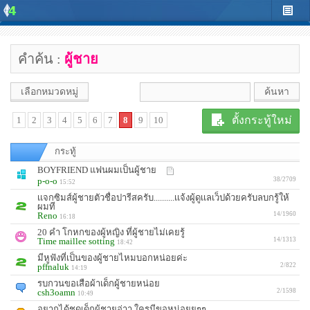
คำค้น :
ผู้ชาย
เลือกหมวดหมู่
ตั้งกระทู้ใหม่
1
2
3
4
5
6
7
8
9
10
กระทู้
BOYFRIEND แฟนผมเป็นผู้ชาย
p-o-o
38/2709
15:52
เเจกซิมส์ผู้ชายตัวชื่อปารีสครับ..........เเจ้งผู้ดูเเลเว็ปด้วยครับลบกรู้ให้
ผมที
Reno
14/1960
16:18
20 คำ โกหกของผู้หญิง ที่ผู้ชายไม่เคยรู้
Time maillee sotting
14/1313
18:42
มีหูฟังที่เป็นของผู้ชายไหมบอกหน่อยค่ะ
pffnaluk
2/822
14:19
รบกวนขอเสือผ้าเด็กผู้ชายหน่อย
csh3oamn
2/1598
10:49
อยากได้ชุดเด็กผู้ชายอ่าา ใครมีขอหน่อยยๆๆ