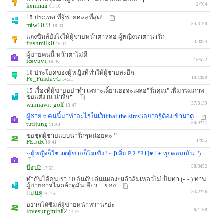
konmaii
2/764
01:10
15 ประเทศ ที่ผู้ชายหล่อที่สุด!
miw1023
54/3190
18:43
แต่งซิมส์ยังไงให้ผู้ชายหน้าตาหล่อ ผู้หญิงน่าตาน่ารัก
freshmilk0
3/3874
16:44
ผู้ชายคนนี้ หน้าตาไม่ดี
icevuva
16/522
16:40
10 ประโยคของผู้หญิงที่ทำให้ผู้ชายสะอึก
Fo_FundayG
10/1290
14:21
15 เรื่องที่ผู้ชายอย่าทำ เพราะเดี๋ยวเธอจะเผลอ"รักคุณ" เพิ่มรวมภาพ
ขอแต่งาน น่ารักๆ
wannawit-golf
37/3139
13:47
ผู้ชาย 6 คนนี้มาทำอะไรในเว็บthai the sims3อยากรู้ต้องเข้ามาดู
tutijung
50/4247
11:43
ขอชุดผู้ชายแบบน่ารักๆหน่อยค่ะ ' '
PEtAR
1/935
10:41
~ ผู้หญิงก็ใช่ เเต่ผู้ชายก็ไม่เชิง ! ~ [เพิ่ม P.2 #31]♥ 1+ ทุกคอมเม้น :')
ป๊อป2
58/3852
17:55
ทำกันได้คนเรา 10 อันดับเล่นแผลงๆแล้วล้มเหลวไม่เป็นท่า (-..- ) ท่าน
ผู้ชายอาจไม่กล้าดูมันเสียว.....ของ
แมนยู
33/2276
20:25
อยากได้ซิมส์ผู้ชายหน้าหวานๆอ่ะ
lovesungmin82
6/1168
14:57