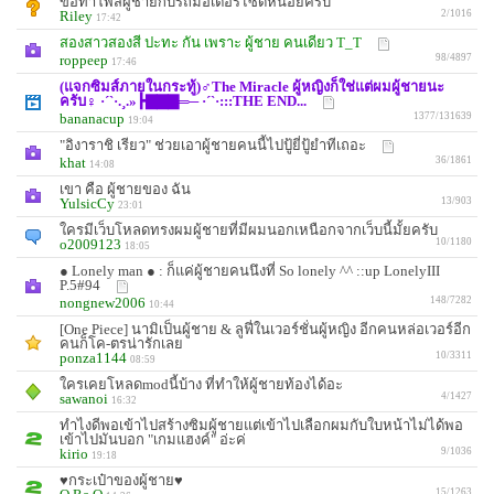
ขอท่าโพสผู้ชายกับรถมอเตอร์ไซด์หน่อยครับ
Riley
2/1016
17:42
สองสาวสองสี ปะทะ กัน เพราะ ผู้ชาย คนเดียว T_T
roppeep
98/4897
17:46
(แจกซิมส์ภายในกระทู้)♂The Miracle ผู้หญิงก็ใช่แต่ผมผู้ชายนะ
ครับ♀ ·´`·.¸.»┣▇▇▇═─ ·´`·:::THE END...
bananacup
1377/131639
19:04
"อิงาราชิ เรียว" ช่วยเอาผู้ชายคนนี้ไปปู้ยี่ปู้ยำทีเถอะ
khat
36/1861
14:08
เขา คือ ผู้ชายของ ฉัน
YulsicCy
13/903
23:01
ใครมีเว็บโหลดทรงผมผู้ชายที่มีผมนอกเหนือกจากเว็บนี้มั้ยครับ
o2009123
10/1180
18:05
● Lonely man ● : ก็แค่ผู้ชายคนนึงที่ So lonely ^^ ::up LonelyIII
P.5#94
nongnew2006
148/7282
10:44
[One Piece] นามิเป็นผู้ชาย & ลูฟี่ในเวอร์ชั่นผู้หญิง อีกคนหล่อเวอร์อีก
คนก็โค-ตรน่ารักเลย
ponza1144
10/3311
08:59
ใครเคยโหลดmodนี้บ้าง ที่ทำให้ผู้ชายท้องได้อะ
sawanoi
4/1427
16:32
ทำไงดีพอเข้าไปสร้างซิมผู้ชายแต่เข้าไปเลือกผมกับใบหน้าไม่ได้พอ
เข้าไปมันบอก "เกมแฮงค์" อ่ะค่
kirio
9/1036
19:18
♥กระเป๋าของผู้ชาย♥
15/1263