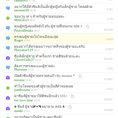
cassie001
17:34
อยากให้มีตัวซิมส์เป็นเด็กผู้หญิงกับเด็กผู้ชาย โหลดด้วย
mosiam39
2/762
19:38
ขอแว่น เท่ ๆ สำหรับผู้ชายหน่อยคะ
MinGZii3
1/779
04:07
คุณผู้หญิงคุณคิดยังไงกับ ผู้ชายที่เล่นเกม SIM 3
PrisonBreakz
43/5104
08:27
ทรงผมผู้ชายเว็บไหนมีเยอะสุด
Roger
0/870
15:04
ผมอยากได้ทรงผมยาวๆเกาหลีๆของผู้ชายอะครับ
Pheyanut119
2/1013
18:57
ซิมส์เด็กผู้ชาย ทำครั้งแรก ช่วยติชมด้วยนะคะ
CherryGirls37
14/1125
23:53
ต้องการทรงผมsimsผู้ชายค่ะ
Phetsims
1/793
14:10
เปิดตัวซิมส์ผู้ชายหลายคนจ้า By neosisz *
neosisz
37/3187
18:42
ทำไมโหลดของตัวผู้ชายเป็นสีดำหมดเลย
jumbozaza
1/512
16:52
พาซิมส์ผู้ชายมาให้ติชมอีกแล้ว 555+
net love time
25/2137
18:06
♣ ชิมส์ ผู้ชาย◤♥◥ พยายาม หล่อ ♣
autaki
33/1643
10:41
อยากเกิดมาเป็นผู้ชาย เดอะซิมส์2