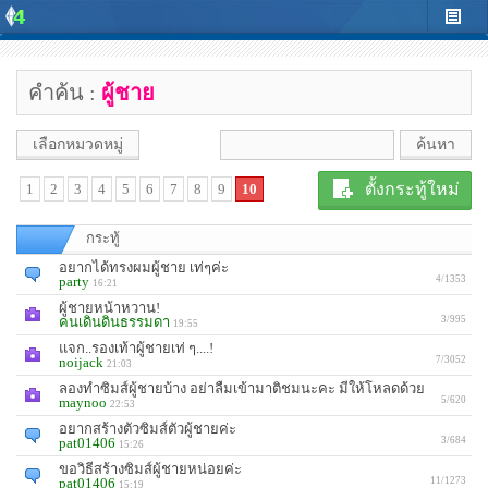
คำค้น :
ผู้ชาย
เลือกหมวดหมู่
ตั้งกระทู้ใหม่
1
2
3
4
5
6
7
8
9
10
กระทู้
อยากได้ทรงผมผู้ชาย เท่ๆค่ะ
party
4/1353
16:21
ผู้ชายหน้าหวาน!
คนเดินดินธรรมดา
3/995
19:55
แจก..รองเท้าผู้ชายเท่ ๆ....!
noijack
7/3052
21:03
ลองทำซิมส์ผู้ชายบ้าง อย่าลืมเข้ามาติชมนะคะ มีให้โหลดด้วย
maynoo
5/620
22:53
อยากสร้างตัวซิมส์ตัวผู้ชายค่ะ
pat01406
3/684
15:26
ขอวิธีสร้างซิมส์ผู้ชายหน่อยค่ะ
pat01406
11/1273
15:19