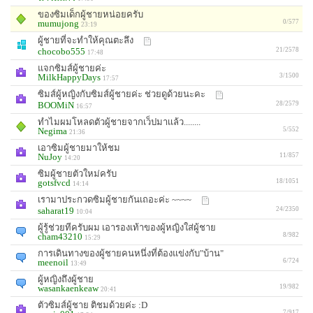
ของซิมเด็กผู้ชายหน่อยครับ
mumujong
0/577
23:19
ผู้ชายที่จะทำให้คุณตะลึง
chocobo555
21/2578
17:48
แจกซิมส์ผู้ชายค่ะ
MilkHappyDays
3/1500
17:57
ซิมส์ผู้หญิงกับซิมส์ผู้ชายค่ะ ช่วยดูด้วยนะคะ
BOOMiN
28/2579
16:57
ทำไมผมโหลดตัวผู้ชายจากเว็ปมาเเล้ว........
Negima
5/552
21:36
เอาซิมผู้ชายมาให้ชม
NuJoy
11/857
14:20
ซิมผู้ชายตัวใหม่ครับ
gotsfvcd
18/1051
14:14
เรามาประกวดซิมผู้ชายกันเถอะค่ะ ~~~~
saharat19
24/2350
10:04
ผู้รู้ช่วยทีครับผม เอารองเท้าของผู้หญิงใส่ผู้ชาย
cham43210
8/982
15:29
การเดินทางของผู้ชายคนหนึ่งที่ต้องแข่งกับ"บ้าน"
meenoil
6/724
13:49
ผู้หญิงถึงผู้ชาย
wasankaenkeaw
19/982
20:41
ตัวซิมส์ผู้ชาย ติชมด้วยค่ะ :D
7/917