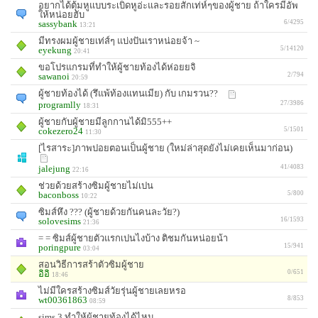
อยากได้ตุ้มหูแบบระเบิดหูอ่ะและรอยสักเท่ห์ๆของผู้ชาย ถ้าใครมีอัพ
ให้หน่อยฮับ
sassybank
6/4295
13:21
มีทรงผมผู้ชายเท่ส์ๆ แบ่งปันเราหน่อยจ้า ~
eyekung
5/14120
20:41
ขอโปรแกรมที่ทำให้ผู้ชายท้องได้ห่อยยจิ
sawanoi
2/794
20:59
ผู้ชายท้องได้ (รึแพ้ท้องแทนเมีย) กับ เกมรวน??
programlly
27/3986
18:31
ผู้ชายกับผู้ชายมีลูกกานได้มิ555++
cokezero24
5/1501
11:30
[ไรสาระ]ภาพปอยตอนเป็นผู้ชาย (ใหม่ล่าสุดยังไม่เคยเห็นมาก่อน)
jalejung
41/4083
22:16
ช่วยด้วยสร้างซิมผู้ชายไม่เปน
baconboss
5/800
10:22
ซิมส์หึง ??? (ผู้ชายด้วยกันคนละวัย?)
solovesims
16/1593
21:36
= = ซิมส์ผู้ชายตัวแรกเปนไงบ้าง ติชมกันหน่อยน้า
poringpure
15/941
03:04
สอนวิธีการสร้าตัวซิมผู้ชาย
อิอิ
0/651
18:46
ไม่มีใครสร้างซิมส์วัยรุ่นผู้ชายเลยหรอ
wt00361863
8/853
08:59
sims 3 ทำให้ผู้ชายท้องได้ไหม