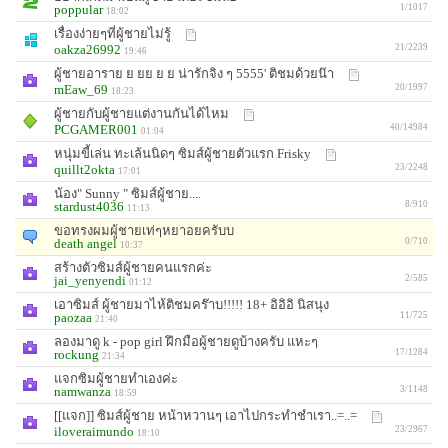
poppular
1/1017
18:02
เรื่องง่ายๆที่ผู้ชายไม่รู้
oakza26992
21/2239
19:46
ผู้ชายอาราย ย ยย ย ย น่ารักจิง ๆ 5555' ติชมด้วยน๊า
mEaw_69
20/1997
18:23
ผู้ชายกับผู้ชายแต่งานกันได้ไหม
PCGAMER001
40/14984
01:04
หนุ่มขี้เล่น ทะเล้นนิดๆ ซิมส์ผู้ชายตัวแรก Frisky
quillt2okta
23/2248
17:01
น้อง" Sunny " ซิมส์ผู้ชาย....
stardust4036
8/910
11:13
ขอทรงผมผู้ชายเท่ๆหยาอยครับบ
death angel
0/710
10:37
สร้างตัวซิมส์ผู้ชายคนแรกค่ะ
jai_yenyendi
2/585
01:12
เอาซิมส์ ผู้ชายมาไห้ติชมคร๊าบ!!!!! 18+ อิอิอิ นิสนุง
paozaa
11/725
21:40
ลองมาดู k - pop girl ฝึกมือผู้ชายดูบ้างครับ แหะๆ
rockung
17/1284
21:34
แจกซิมผู้ชายทำเองค่ะ
namwanza
3/1148
18:59
[[แจก]] ซิมส์ผู้ชาย หน้าหวานๆ เอาไปกระทำชำเรา..=..=
iloveraimundo
23/2967
18:10