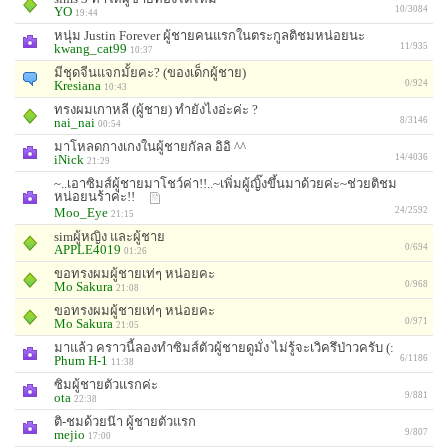
YO
10/3084
19:44
หนุ่ม Justin Forever ผู้ชายคนแรกในตระกูลติชมหน่อยนะ
kwang_cat99
11/935
10:37
มีชุดจีนแจกมั้ยคะ? (ของเด็กผู้ชาย)
Kresiana
0/924
10:43
ทรงผมเกาหลี (ผู้ชาย) ทำยังไงอ่ะค่ะ ?
nai_nai
8/3146
00:54
มาโหลดกางเกงในผู้ชายกัลล อิอิ ^^
iNick
14/4036
21:29
~..เอาซิมส์ผู้ชายมาโชว์ค่า!!..~เพิ่มผู้ญิ๊งขึ้นมาด้วยค่ะ~ช่วยติชม
หน่อยนร้าค่ะ!!
Moo_Eye
24/2592
21:15
simผู้หญิง และผู้ชาย
APPLE4019
0/694
01:26
ขอทรงผมผู้ชายเท่ๆ หน่อยคะ
Mo Sakura
0/968
21:08
ขอทรงผมผู้ชายเท่ๆ หน่อยคะ
Mo Sakura
0/971
21:05
มาแล้ว คราวนี้ลองทำซิมส์ตัวผู้ชายดูมั่ง ไม่รู้จะเวิครึป่าวครับ (:
Phum H-1
6/1186
11:38
ซิมผู้ชายตัวแรกค่ะ
ota
9/881
22:38
ติ-ชมด้วยน๊า ผู้ชายตัวแรก
mejio
9/807
17:00