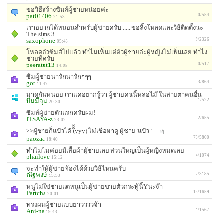
ขอวิธีสร้างซิมส์ผู้ชายหน่อยค่ะ
pat01406
0/554
21:53
เราอยากได้หนอนสำหรับผู้ชายครับ ......ขอลิ้งโหลดเเละวิธีติดตั้งนะ
The sims 3
saxophone
9/2326
05:46
โหลดตัวซิมส์ไปแล้ว ทำไมเห็นแต่ตัวผู้ชายอ่ะผู้หญิงไม่เห็นเลย ทำไง
ช่วยทีครับ
peeratut13
0/517
14:05
ซิมผู้ชายน่ารักน่ารักๆๆๆ
got
3/864
11:47
มาดูกันหน่อย เราแค่อยากรู้ว่า ผู้ชายคนนี้หล่อไม๊ ในสายตาคนอื่น
บีมมี่จุน
1/522
20:30
ซิมส์ผู้ชายตัวแรกครับผม!
ITSAYA-z
2/655
23:02
>>ผู้ชายก็แบ๊วได้ (ัััyyy) ไม่เชือมาดู ผู้ชาย"แบ๊ว"
paozaa
73/5800
18:40
ทำไมไม่ค่อยมีเสื้อผ้าผู้ชายเลย ส่วนใหญ่เป็นผู้หญิงหมดเลย
phailove
4/1074
15:12
จะทำให้ผู้ชายท้องได้ด้วยวิธีไหนครับ
ณัฐพงษ์
2/3185
15:33
หนูไม่ใช่ชายแต่หนูเป็นผู้ชายขายตัวกระทู้นี้Yนะจ๊า
Partcha
13/1659
20:01
ทรงผมผู้ชายแบบยาววววจ้า
Ani-na
1/1567
19:43