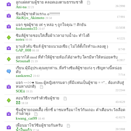
ลูกแฝดสามผู้ชาย คลอดเองตามธรรมชาติ
Ani-na
26/2990
22:21
ซิมส์ผู้ชายตัวแรก๐.๐!!!!!!!!!
AkiKyo_Akimoto
17/991
20:50
แจก ชุดผู้ชาย เท่ ๆ หล่อ ๆ ถูกใจคุณ !! สักยัน
fooknomto55
15/5038
23:07
ซิมส์ผู้ชายชอบใส่เสื้อผ้าเวลาอาบน้ำอะ ทำไงดี
notez
4/1225
00:06
มาแล้วคับ ซิมส์ ผู้ชายแนวเอเซีย ( ไม่ได้ตั้งใจทำนะลองดู )
GAP_008
8/749
00:18
อยากได้ mod ที่ทำให้ผู้ชายท้องได้อ่าครับ ใครมีหาให้หน่อยครับ
Setsuna8
6/2817
21:19
เรียน:ผุ้มีอุประคุณทุกท่าน..ที่สร้างซิมส์ผู้ชายเก่ง ๆ เชิญทางนี้หน่อย
คับ
zankzero2
7/714
23:02
แจก ~~>>♥ Sims ผู้หญิงธรรมดา (ที่มีแฟนเป็นผู้ชาย = ="... ต้องกลับสู่
หนทางปกติ)
SOEii
22/2344
19:35
สอนวิธีการสร้าตัวซิมผู้ชาย
อิอิ
43/4529
18:59
ซิมผู้ชายถอดเสื้อ เซ็กซี่ มาชมหรือมาโชว์กันเถอะ คำเตือนระวังเลือด
กำเดาพุ่ง
kwang_cat99
41/6579
18:40
เพื่อนมาโชว์ซิมผู้ชายกันครับ
น้ำในเเก้ว
20/1908
17:56