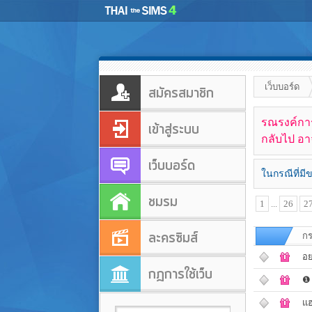
เว็บบอร์ด
สมัครสมาชิก
รณรงค์การใ
เข้าสู่ระบบ
กลับไป อาจ
เว็บบอร์ด
ในกรณีที่มี
ชมรม
1
...
26
2
ละครซิมส์
กร
อย
กฎการใช้เว็บ
❶ 
แฮ