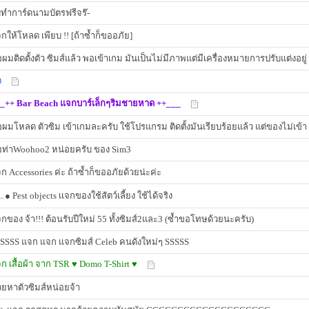
บทำการ์ดนามบัตรฟรีจร๊-
กให้โหลด เพียบ !! [ถ้าซ้ำก็ขออภัย]
อผมติดตั้งตัว ซิมส์แล้ว พอเข้าเกม มันเป็นไม่มีภาพแต่มีเครื่องหมายการปรับแต่งอยู่
ด
_++ Bar Beach แจกบาร์เล็กๆริมชายหาด ++___
อผมโหลด ตัวซิม เข้าเกมละครับ ใช้โปรแกรม ติดตั้งมันเรียบร้อยแล้ว แต่ของไม่เข้า
ท่าWoohoo2 หน่อยครับ ของ Sim3
ก Accessories ค่ะ ถ้าซ้ำก็ขออภัยด้วยน่ะค่ะ
● Pest objects เเจกของใช้สัตว์เลี้ยง ใช้ได้จริง
กของ จ้า!!! ต้อนรับปีใหม่ 55 ทั้งซิมส์2และ3 (ซ้ำขอโทษด้วยนะครับ)
SSSS แจก แจก แจกซิมส์ Celeb คนดังใหม่ๆ SSSSS
ก เสื้อผ้า จาก TSR ♥ Domo T-Shirt ♥
วยหาตัวซิมส์หน่อยจ้า