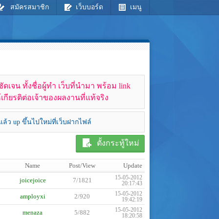
สมัครสมาชิก
เว็บบอร์ด
เมนู
จน ทั้งชื่อผู้ทำ เว็บที่นำมา พร้อม link
เกียรติต่อเจ้าของผลงานที่แท้จริง
้ว up ขึ้นไปใหม่ที่เว็บฝากไฟล์
ตั้งกระทู้ใหม่
Name
Post/View
Update
15-05-2012
joicejoice
7/1821
20:17:43
15-05-2012
amployxi
2/920
19:42:19
15-05-2012
menaza
5/882
18:20:58