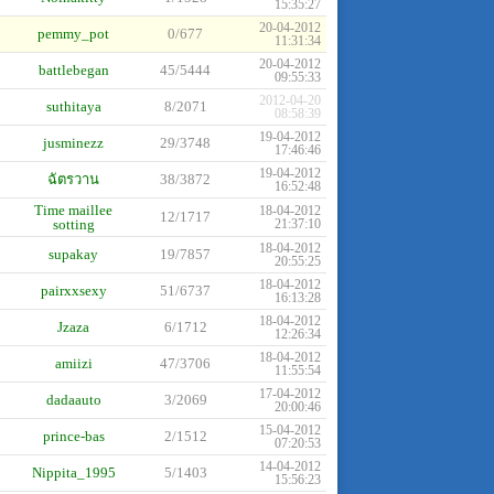
15:35:27
20-04-2012
pemmy_pot
0/677
11:31:34
20-04-2012
battlebegan
45/5444
09:55:33
2012-04-20
suthitaya
8/2071
08:58:39
19-04-2012
jusminezz
29/3748
17:46:46
19-04-2012
ฉัตรวาน
38/3872
16:52:48
Time maillee
18-04-2012
12/1717
sotting
21:37:10
18-04-2012
supakay
19/7857
20:55:25
18-04-2012
pairxxsexy
51/6737
16:13:28
18-04-2012
Jzaza
6/1712
12:26:34
18-04-2012
amiizi
47/3706
11:55:54
17-04-2012
dadaauto
3/2069
20:00:46
15-04-2012
prince-bas
2/1512
07:20:53
14-04-2012
Nippita_1995
5/1403
15:56:23