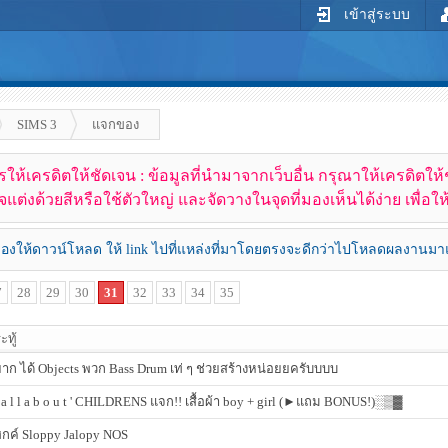
เข้าสู่ระบบ
SIMS 3
แจกของ
ห้เครดิตให้ชัดเจน : ข้อมูลที่นำมาจากเว็บอื่น กรุณาให้เครดิตให้ชัดเ
แต่งด้วยสีหรือใช้ตัวใหญ่ และจัดวางในจุดที่มองเห็นได้ง่าย เพื่อให้
ของให้ดาวน์โหลด ให้ link ไปที่แหล่งที่มาโดยตรงจะดีกว่าไปโหลดผลงานมาแล
7
28
29
30
31
32
33
34
35
ะทู้
าก ได้ Objects พวก Bass Drum เท่ ๆ ช่วยสร้างหน่อยยครับบบบ
a l l a b o u t ' CHILDRENS แจก!! เสื้อผ้า boy + girl (►แถม BONUS!)░▒▓
กค์ Sloppy Jalopy NOS