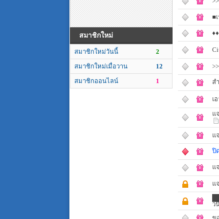
>
■เ
♦♦
สมาชิกใหม่
Ci
สมาชิกใหม่วันนี้
2
>>
สมาชิกใหม่เมื่อวาน
12
สมาชิกออนไลน์
1
สำ
เอ
แจ
แจ
ปิ
แจ
แจ
██
ว
ขอ