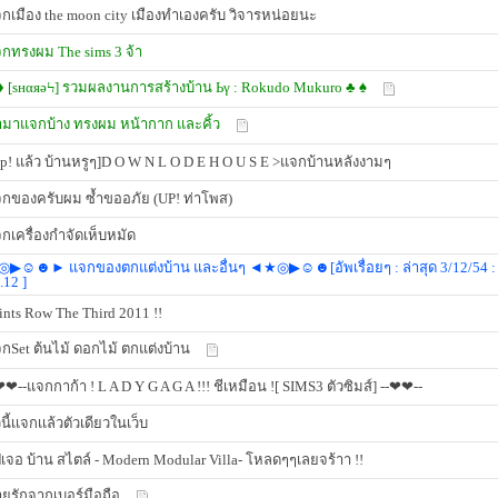
กเมือง the moon city เมืองทำเองครับ วิจารหน่อยนะ
กทรงผม The sims 3 จ้า
♦ [ѕнαяәϞ] รวมผลงานการสร้างบ้าน Ьγ : Rokudo Mukuro ♣ ♠
มาแจกบ้าง ทรงผม หน้ากาก และคิ้ว
up! แล้ว บ้านหรูๆ]D O W N L O D E H O U S E >แจกบ้านหลังงามๆ
กของครับผม ซ้ำขออภัย (UP! ท่าโพส)
กเครื่องกำจัดเห็บหมัด
▶☺☻► แจกของตกแต่งบ้าน และอื่นๆ ◄★◎▶☺☻[อัพเรื่อยๆ : ล่าสุด 3/12/54 :
.12 ]
ints Row The Third 2011 !!
กSet ต้นไม้ ดอกไม้ ตกแต่งบ้าน
❤❤--แจกกาก้า ! L A D Y G A G A !!! ชีเหมือน ![ SIMS3 ตัวซิมส์] --❤❤--
วนี้เเจกเเล้วตัวเดียวในเว็บ
เจอ บ้าน สไตล์ - Modern Modular Villa- โหลดๆๆเลยจร้าา !!
ยรักจากเบอร์มือถือ