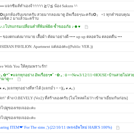
═ เเจกซิมส์ทำเองจ้าาาาา ≧▽≦ น้อง Sakura ^^
เเจกห้องรับเเขกครับ สวยมากลองมาดู อัพเรื่อยๆนะครับ✪』 +1 ทุกคำขอบคุณ
องเซ็ต 2 มาเเล้วนะคร้าบ
♫โปรแกรมเปลี่ยนคำที่พิมพ์ผิด ซ้ำขออภัย ♪☻♥
•• ของตกเเต่งมากมาย เสื้อผ้า คัดมาอย่างดี •••• up up ตลอดวัน ตลอดคืน •••
SIDIAN PAVILION: Apartment แต่งเองคะ((Public VER.))
ve With You ให้คุณเพราะรัก!
｡✿*ﾟ♥แจกทุกอย่าง อัพเรื่อยๆ♥ﾟ･✿.｡:☺++New3/12/11+HOUSE+บ้านสวยไม่สว
้ามาดู++
◕.◕｡)แจกทุกอย่างที่หาได้ [แจกมั่ว = =](｡◕.◕｡)
จก" ห้าง O.BEVELY (Ver2) ที่สร้างเองครับ [ไม่โหลดไม่ว่า เข้ามาเยี่ยมกันก่อน]
าไปดูของเรยเจออะคะ
าไปดูของเรยเจออะคะ
haring ITEM❤' For The sims ;') (22/10/11 เพจ4อัพใหม่ HAIR'S 100%)