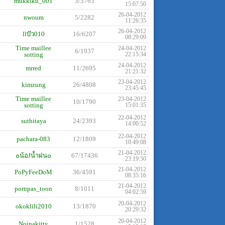
mukkiku_001
3/3763
15:07:50
26-04-2012
nwoum
5/2282
11:26:35
26-04-2012
llบ๊ว010
16/6207
08:29:09
Time maillee
24-04-2012
6/1937
sotting
22:15:34
24-04-2012
mrred
11/2695
21:21:32
23-04-2012
kimzung
26/4808
23:45:45
Time maillee
23-04-2012
10/1790
sotting
15:01:35
22-04-2012
suthitaya
24/2393
14:00:52
22-04-2012
pachara-083
12/1809
10:49:08
21-04-2012
๐น้อJน้ำฝน๐
67/17436
23:19:50
21-04-2012
PoPyFeeDoM
36/4591
08:35:16
21-04-2012
pornpas_toon
8/1011
04:02:59
20-04-2012
okoklili2010
13/1870
20:29:32
20-04-2012
Noinakitty
1/1528