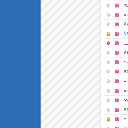
รั
แจ
คื
ปิ
__
คื
ขอ
แจ
●﹏
แจ
SS
แจ
ช่