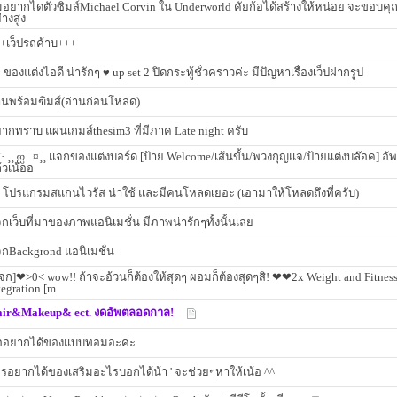
อยากไดตัวซิมส์Michael Corvin ใน Underworld คัยก้อได้สร้างให้หน่อย จะขอบคุ
่างสูง
+เว็ปรถค้าบ+++
♥ ของแต่งไอดี น่ารักๆ ♥ up set 2 ปิดกระทู้ชั่วคราวค่ะ มีปัญหาเรื่องเว็ปฝากรูป
านพร้อมฃิมส์(อ่านก่อนโหลด)
ากทราบ แผ่นเกมส์thesim3 ที่มีภาค Late night ครับ
`·.¸¸.ஐ ..¤¸¸.แจกของแต่งบอร์ด [ป้าย Welcome/เส้นขั้น/พวงกุญแจ/ป้ายแต่งบล๊อค] อัพ
้วเน้ออ
 โปรแกรมสแกนไวรัส น่าใช้ และมีคนโหลดเยอะ (เอามาให้โหลดถึงที่ครับ)
กเว็บที่มาของภาพแอนิเมชั่น มีภาพน่ารักๆทั้งนั้นเลย
กBackgrond แอนิเมชั่น
จก]❤>0< wow!! ถ้าจะอ้วนก็ต้องให้สุดๆ ผอมก็ต้องสุดๆสิ! ❤❤2x Weight and Fitnes
tegration [m
ir&Makeup& ect. งดอัพตลอดกาล!
ออยากได้ของแบบทอมอะค่ะ
รอยากได้ของเสริมอะไรบอกได้น้า ' จะช่วยๆหาให้เน้อ ^^