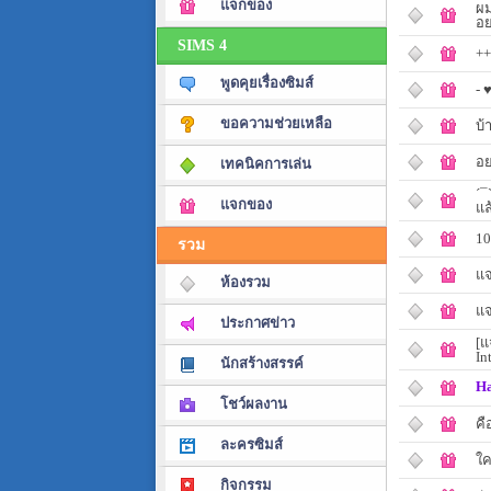
แจกของ
ผม
อย
SIMS 4
++
พูดคุยเรื่องซิมส์
- 
ขอความช่วยเหลือ
บ้
อย
เทคนิคการเล่น
´¯
แจกของ
แล
10
รวม
แจ
ห้องรวม
แจ
ประกาศข่าว
[แ
In
นักสร้างสรรค์
Ha
โชว์ผลงาน
คื
ละครซิมส์
ใค
กิจกรรม