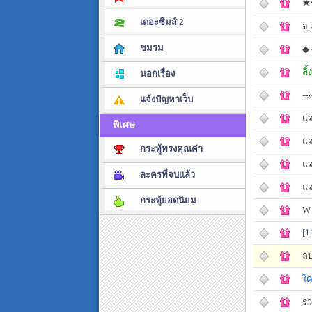
★•
เดอะซิมส์ 2
จ.
ชมรม
◆ 
ลิ
นอกเรื่อง
--
แจ้งปัญหาเว็บ
แ
พิเศษ
แจ
กระทู้ทรงคุณค่า
แจ
ละครที่จบแล้ว
แจ
กระทู้ยอดนิยม
W 
[1
ล
ใค
รว