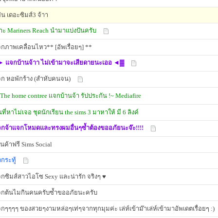
่น เดอะซิมส์3 จ้าา
าะ Mariners Reach นำมาแบ่งปันครับ
กภาพเคลื่อนไหว** [อัพเรื่อยๆ] **
 แจกบ้านจ้าา ไม่เข้ามาจะเสียดายนะเออ ◄▓
ก หอพักร้าง (สำหับคนจน)
The home contree เเจกบ้านจ้า รัปประกัน !~ Mediafire
ที่หาไม่เจอ ชุดนักเรียน the sims 3 มาหาให้ มี 6 ลิงค์
กจ้าแจกโหมดและทรงผมอื่นๆซ้ำต้องขออภัยนะจ๊ะ!!!!
านค้าฟรี Sims Social
ดกระทู้
กซิมส์สาวไอโซ Sexy และน่ารัก จริงๆ ♥
กต้นไมกินคนครับซ้ำขออภัยนะครับ
กๆๆๆๆ ของสวยๆงามหล่อๆเท่ๆจากทุกมุมค่ะ เล่ห์เข้าม๊าเล่ห์เข้ามาอัพเดตเรื่อยๆ :)