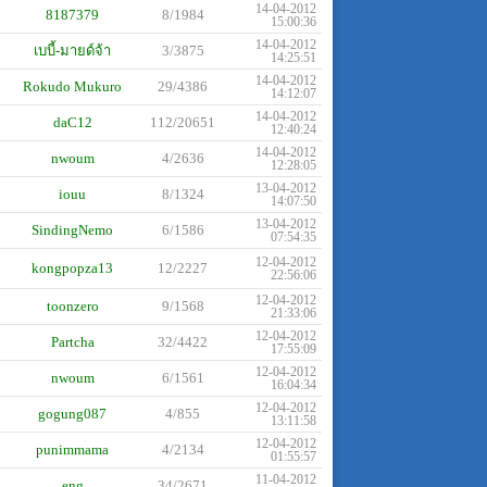
14-04-2012
8187379
8/1984
15:00:36
14-04-2012
เบบี้-มายด์จ้า
3/3875
14:25:51
14-04-2012
Rokudo Mukuro
29/4386
14:12:07
14-04-2012
daC12
112/20651
12:40:24
14-04-2012
nwoum
4/2636
12:28:05
13-04-2012
iouu
8/1324
14:07:50
13-04-2012
SindingNemo
6/1586
07:54:35
12-04-2012
kongpopza13
12/2227
22:56:06
12-04-2012
toonzero
9/1568
21:33:06
12-04-2012
Partcha
32/4422
17:55:09
12-04-2012
nwoum
6/1561
16:04:34
12-04-2012
gogung087
4/855
13:11:58
12-04-2012
punimmama
4/2134
01:55:57
11-04-2012
eng
34/2671