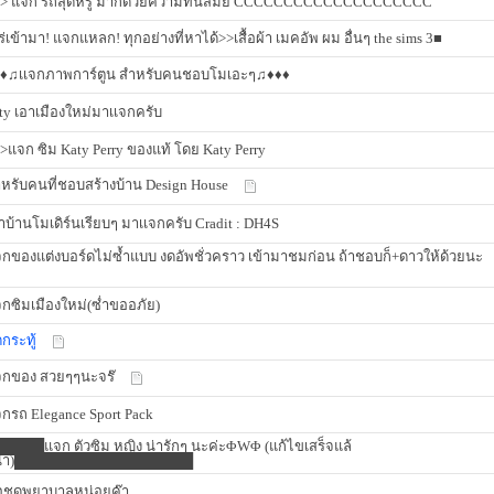
>> แจก รถสุดหรู มากด้วยความทันสมัย CCCCCCCCCCCCCCCCCCCC
ร่เข้ามา! แจกแหลก! ทุกอย่างที่หาได้>>เสื้อผ้า เมคอัพ ผม อื่นๆ the sims 3■
♦♫เเจกภาพการ์ตูน สำหรับคนชอบโมเอะๆ♫♦♦♦
ty เอาเมืองใหม่มาเเจกครับ
>แจก ซิม Katy Perry ของแท้ โดย Katy Perry
หรับคนที่ชอบสร้างบ้าน Design House
าบ้านโมเดิร์นเรียบๆ มาเเจกครับ Cradit : DH4S
กของแต่งบอร์ดไม่ซ้ำแบบ งดอัพชั่วคราว เข้ามาชมก่อน ถ้าชอบก็+ดาวให้ด้วยนะ
กซิมเมืองใหม่(ซ่ำขออภัย)
ดกระทู้
กของ สวยๆๆนะจร๊
กรถ Elegance Sport Pack
████แจก ตัวซิม หญิง น่ารักๆ นะค่ะΦWΦ (แก้ไขเสร็จแล้
น๊า)██████████████████
ชุดพยาบาลหน่อยค๊า