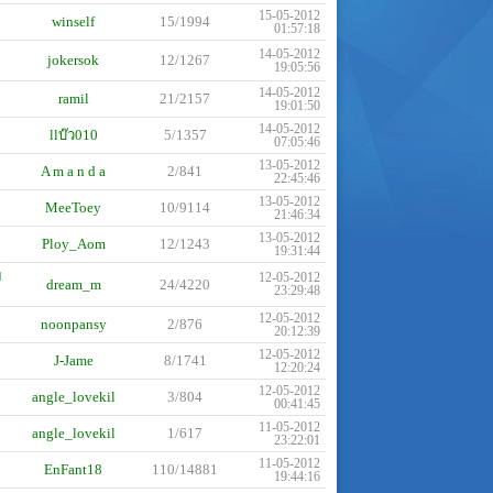
15-05-2012
winself
15/1994
01:57:18
14-05-2012
jokersok
12/1267
19:05:56
14-05-2012
ramil
21/2157
19:01:50
14-05-2012
llบ๊ว010
5/1357
07:05:46
13-05-2012
A m a n d a
2/841
22:45:46
13-05-2012
MeeToey
10/9114
21:46:34
13-05-2012
Ploy_Aom
12/1243
19:31:44
ย
12-05-2012
dream_m
24/4220
23:29:48
12-05-2012
noonpansy
2/876
20:12:39
12-05-2012
J-Jame
8/1741
12:20:24
12-05-2012
angle_lovekil
3/804
00:41:45
11-05-2012
angle_lovekil
1/617
23:22:01
11-05-2012
EnFant18
110/14881
19:44:16