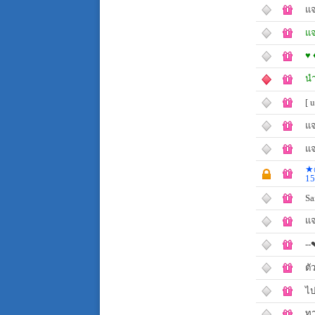
แจ
แจ
♥ 
นำ
[ 
แจ
แจ
★◎
15
Sa
แจ
--
ตั
ไป
ทา