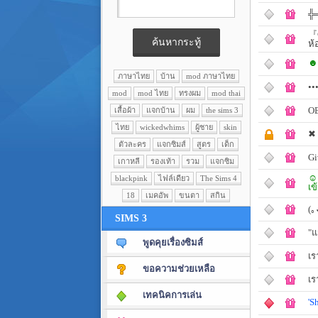
╬═
『✪
ห้
☻♪
ภาษาไทย
บ้าน
mod ภาษาไทย
••
mod
mod ไทย
ทรงผม
mod thai
OB
เสื้อผ้า
แจกบ้าน
ผม
the sims 3
ไทย
wickedwhims
ผู้ชาย
skin
✖
ตัวละคร
แจกซิมส์
สูตร
เด็ก
Gi
เกาหลี
รองเท้า
รวม
แจกซิม
☺:
blackpink
ไฟล์เดียว
The Sims 4
เข
18
เมคอัพ
ขนตา
สกิน
(｡
SIMS 3
"แ
พูดคุยเรื่องซิมส์
เร
ขอความช่วยเหลือ
เร
เทคนิคการเล่น
'S