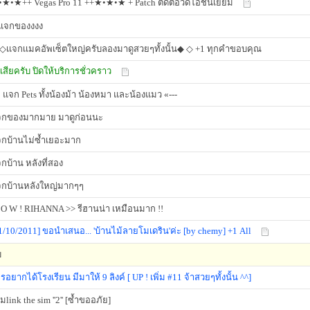
★•★++ Vegas Pro 11 ++★•★•★ + Patch ตัดต่อวีดีโอชั้นเยี่ยม
แจกของงงง
◇เเจกเเมคอัพเซ็ตใหญ่ครับลองมาดูสวยๆทั้งนั้น◆ ◇ +1 ทุกคำขอบคุณ
้งเสียครับ ปิดให้บริการชั่วคราว
» แจก Pets ทั้งน้องม้า น้องหมา และน้องแมว «---
จกของมากมาย มาดูก่อนนะ
กบ้านไม่ซ้ำเยอะมาก
กบ้าน หลังที่สอง
กบ้านหลังใหญ่มากๆๆ
O W ! RIHANNA >> รีฮานน่า เหมือนมาก !!
1/10/2011] ขอนำเสนอ... 'บ้านไม้ลายโมเดริน'ค่ะ [by chemy] +1 All
บ
รอยากได้โรงเรียน มีมาให้ 9 ลิงค์ [ UP ! เพิ่ม #11 จ้าสวยๆทั้งนั้น ^^]
มlink the sim ''2'' [ซ้ำขออภัย]