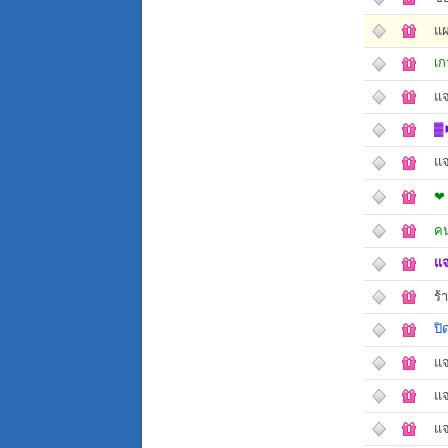
แผ
เก
แจ
▓►
แจ
❤ 
คน
แจ
ร้
ปิ
แจ
แจ
แจ