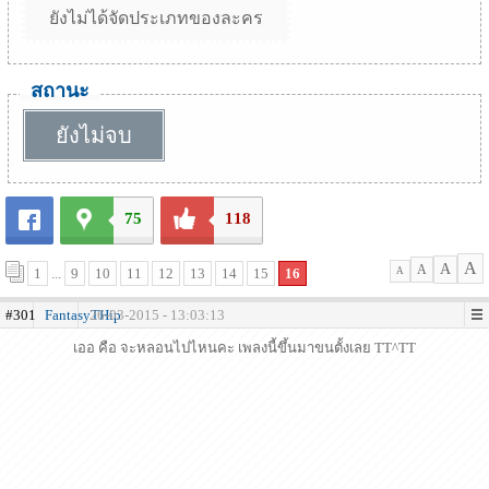
ยังไม่ได้จัดประเภทของละคร
สถานะ
ยังไม่จบ
75
118
A
A
A
1
...
9
10
11
12
13
14
15
16
A
#301
FantasyTHip
26-03-2015 - 13:03:13
เออ คือ จะหลอนไปไหนคะ เพลงนี้ขึ้นมาขนตั้งเลย TT^TT