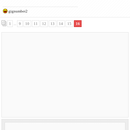
gignumber2
1
...
9
10
11
12
13
14
15
16