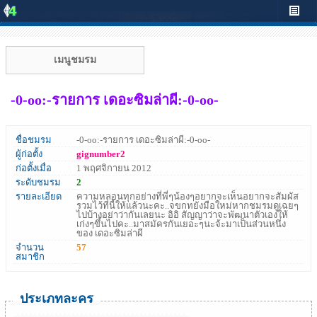
เมนูชมรม
-0-oo:-รายการ เดอะซิมล่าผี:-0-oo-
ชื่อชมรม
-0-oo:-รายการ เดอะซิมล่าผี:-0-oo-
ผู้ก่อตั้ง
gignumber2
ก่อตั้งเมื่อ
1 พฤศจิกายน 2012
ระดับชมรม
2
รายละเอียด
ความหลอนทุกอย่างที่พี่ๆน้องๆอยากจะเห็นอยากจะสัมผัส
รวมไว้ที่นี้ให้แล้วนะคะ..จขกทยังมือใหม่หากชมรมดูเฉยๆ
ไปบ้างอย่าว่ากันเลยนะ อิอิ สัญญาว่าจะพัฒนาตัวเองให้
เก่งๆขึ้นไปคะ..มาสมัครกันเยอะๆนะจ้ะมาเป็นส่วนหนึ่ง
ของ เดอะซิมล่าผี
จำนวน
57
สมาชิก
ประเภทละคร