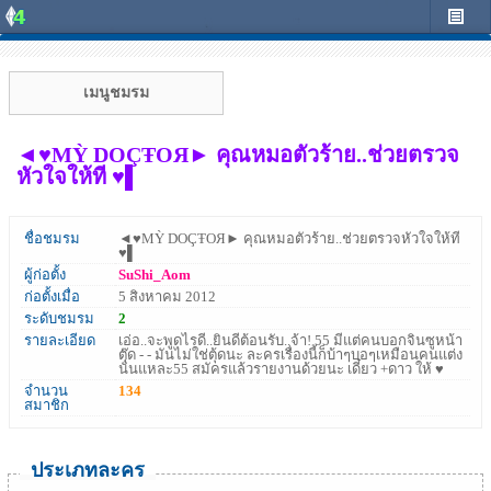
เมนูชมรม
◄♥MỲ DOÇŦOЯ► คุณหมอตัวร้าย..ช่วยตรวจ
หัวใจให้ที ♥▌
ชื่อชมรม
◄♥MỲ DOÇŦOЯ► คุณหมอตัวร้าย..ช่วยตรวจหัวใจให้ที
♥▌
ผู้ก่อตั้ง
SuShi_Aom
ก่อตั้งเมื่อ
5 สิงหาคม 2012
ระดับชมรม
2
รายละเอียด
เอ่อ..จะพูดไรดี..ยินดีต้อนรับ..จ้า! 55 มีแต่คนบอกจินซูหน้า
ตุ๊ด - - มันไม่ใช่ตุ้ดนะ ละครเรื่องนี้ก็บ้าๆบอๆเหมือนคนแต่ง
นั่นแหละ55 สมัครแล้วรายงานด้วยนะ เดี๋ยว +ดาว ให้ ♥
จำนวน
134
สมาชิก
ประเภทละคร