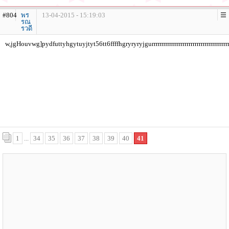
#804
พร
13-04-2015 - 15:19:03
รณ
รวดี
w,jgHouvwg]pydfuttyhgytuyjtyt56tt6ffffhgryryryjgurrrrrrrrrrrrrrrrrrrrrrrrrrrrrrrrrrrr
1
...
34
35
36
37
38
39
40
41