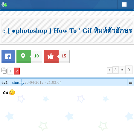
: { ●photoshop } How To ' Gif พิมพ์ตัวอักษร
10
15
A
A
A
1
2
A
#21
simsmy
20-04-2012 - 21:03:04
ดัน